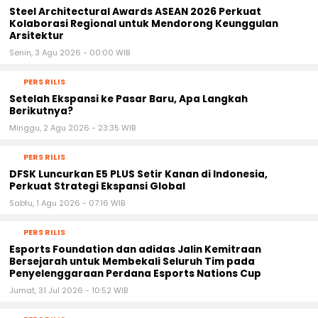
PERS RILIS
Setelah Ekspansi ke Pasar Baru, Apa Langkah
Berikutnya?
Minggu, 2 Agu 2026 - 23:35 WIB
PERS RILIS
DFSK Luncurkan E5 PLUS Setir Kanan di Indonesia,
Perkuat Strategi Ekspansi Global
Sabtu, 1 Agu 2026 - 07:16 WIB
PERS RILIS
Esports Foundation dan adidas Jalin Kemitraan
Bersejarah untuk Membekali Seluruh Tim pada
Penyelenggaraan Perdana Esports Nations Cup
Jumat, 31 Jul 2026 - 10:52 WIB
PERS RILIS
China Mobile Tingkatkan Layanan Panggilan Suara,
Operator Terkemuka Mulai Komersialisasi “Calling + AI”:
AI Rombak Layanan Panggilan Suara
Jumat, 31 Jul 2026 - 08:13 WIB