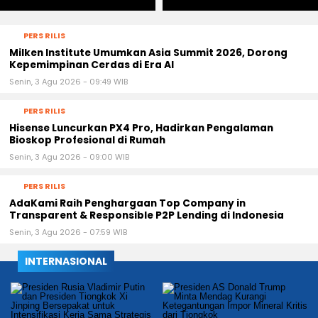
Senin, 3 Agu 2026 - 09:49 WIB
PERS RILIS
Hisense Luncurkan PX4 Pro, Hadirkan Pengalaman
Bioskop Profesional di Rumah
Senin, 3 Agu 2026 - 09:00 WIB
PERS RILIS
AdaKami Raih Penghargaan Top Company in
Transparent & Responsible P2P Lending di Indonesia
Senin, 3 Agu 2026 - 07:59 WIB
INTERNASIONAL
INTERNASIONAL
INTERNASIONAL
Presiden Rusia Vladimir
Presiden AS Donald Trump
‹
›
Putin dan Presiden
Minta Mendag Kurangi
Tiongkok Xi Jinping
Ketegantungan Impor