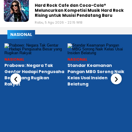
Hard Rock Cafe dan Coca-Cola®
Meluncurkan Kompetisi Musik Hard Rock
Rising untuk Musisi Pendatang Baru
Rabu, 5 Agu 2026 - 22:15 WIB
NASIONAL
NASIONAL
NASIONAL
Prabowo: Negara Tak
Standar Keamanan
Gentar Hadapi Pengusaha
Pangan MBG Sorong Naik
‹
›
Besar yang Rugikan
Kelas Usai Insiden
Rakyat
Belatung