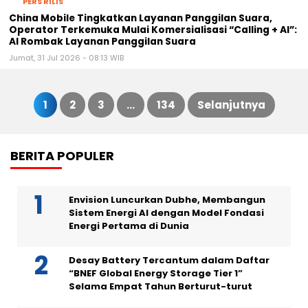
1
2
3
…
134
Selanjutnya
Paginasi
BERITA POPULER
pos
Envision Luncurkan Dubhe, Membangun
Sistem Energi AI dengan Model Fondasi
Energi Pertama di Dunia
Desay Battery Tercantum dalam Daftar
“BNEF Global Energy Storage Tier 1”
Selama Empat Tahun Berturut-turut
Volatilitas Harga Emas Jadi Sorotan
dalam Prospek Pasar Mitrade pada 2026,
Sejalan dengan Sentimen Perdagangan
Instrumen CFD di Asia