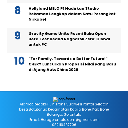
Gravity Game Unite Resmi Buka Open
Beta Test Kedua Ragnarok Zero: Global
untuk PC
“For Family, Towards a Better Future!”
CHERY Luncurkan Proposisi Nilai yang Baru
di Ajang AutoChina2026
Alamat Redaksi: Jln Trans Sulawesi Pantai Selatan
Desa Botutonuo Kecamatan Kabila Bone, Kab Bone
Bolango, Gorontalo
Email: Halogorontalo.com@gmail.com
082119487706
HALO MEDIA NETWORK (HMN)