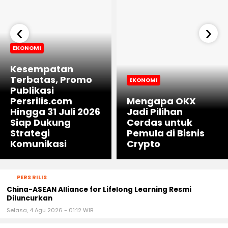
‹
›
EKONOMI
Kesempatan
Terbatas, Promo
EKONOMI
Publikasi
Persrilis.com
Mengapa OKX
Hingga 31 Juli 2026
Jadi Pilihan
Siap Dukung
Cerdas untuk
Strategi
Pemula di Bisnis
Komunikasi
Crypto
PERS RILIS
China-ASEAN Alliance for Lifelong Learning Resmi
Diluncurkan
Selasa, 4 Agu 2026 - 01:12 WIB