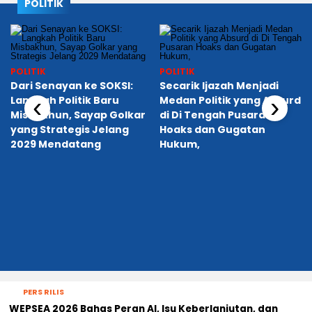
POLITIK
POLITIK
POLITIK
Dari Senayan ke SOKSI:
Secarik Ijazah Menjadi
‹
›
Langkah Politik Baru
Medan Politik yang Absurd
Misbakhun, Sayap Golkar
di Di Tengah Pusaran
yang Strategis Jelang
Hoaks dan Gugatan
2029 Mendatang
Hukum,
PERS RILIS
WEPSEA 2026 Bahas Peran AI, Isu Keberlanjutan, dan