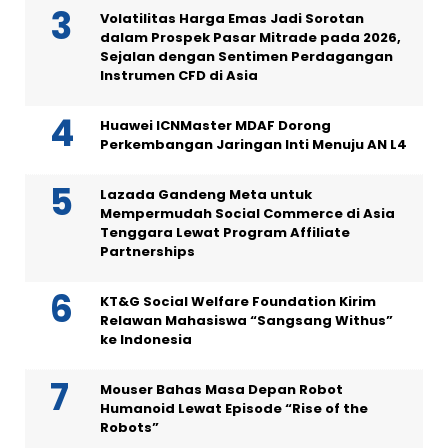
Huawei ICNMaster MDAF Dorong
Perkembangan Jaringan Inti Menuju AN L4
Lazada Gandeng Meta untuk
Mempermudah Social Commerce di Asia
Tenggara Lewat Program Affiliate
Partnerships
KT&G Social Welfare Foundation Kirim
Relawan Mahasiswa “Sangsang Withus”
ke Indonesia
Mouser Bahas Masa Depan Robot
Humanoid Lewat Episode “Rise of the
Robots”
Hollyland MELO P1 Hadirkan Studio
Rekaman Lengkap dalam Satu Perangkat
Nirkabel