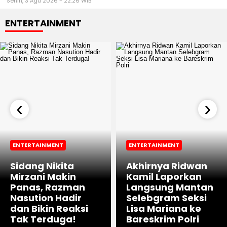
‹
›
ENTERTAINMENT
ENTERTAINMENT
Sidang Nikita
Akhirnya Ridwan
Mirzani Makin
Kamil Laporkan
Panas, Razman
Langsung Mantan
Nasution Hadir
Selebgram Seksi
dan Bikin Reaksi
Lisa Mariana ke
Tak Terduga!
Bareskrim Polri
PERS RILIS
Milken Institute Umumkan Asia Summit 2026, Dorong
Kepemimpinan Cerdas di Era AI