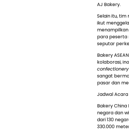
AJ Bakery.
Selain itu, t
ikut menggela
menampilkan le
para peserta
seputar perke
Bakery ASEAN
kolaborasi, i
confectionery
sangat berman
pasar dan men
Jadwal Acara 
Bakery China 
negara dan wi
dari 130 negar
330.000 mete