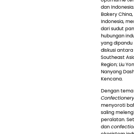
dan
Indonesia
Bakery China,
Indonesia, me
dari sudut p
hubungan indu
yang dipandu
diskusi antara
Southeast Asi
Region; Liu Y
Nanyang Dashi
Kencana.
Dengan tema 
Confectioner
menyoroti ba
saling meleng
peralatan. Se
dan
confectio
ekosistem indu