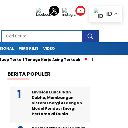
ID
SIONAL
PERS RILIS
VIDEO
kait Tenaga Kerja Asing Terkuak
Drama di Balik Sidang Sek
BERITA POPULER
Envision Luncurkan
Dubhe, Membangun
Sistem Energi AI dengan
Model Fondasi Energi
Pertama di Dunia