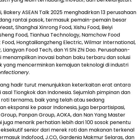
vasi, Bakery ASEAN Talk 2025 menghadirkan 13 perusahaan
idang rantai pasok, termasuk pemain-pemain besar
Yeast
, Shanghai Xinrong Food, Xishu Food, Beiyi
sheng Food, Tianhua Technology, Namchow Food
Food, Hongtailiangzheng Electric, Wilmar International,
y, Liangyan Food Tech, dan
Yi Shi Zhi Dao
. Perusahaan-
i menampilkan inovasi bahan baku terbaru dan solusi
uk yang mencerminkan kemajuan teknologi di industri
nfectionery
.
ang hadir turut menunjukkan keterkaitan erat antara
ri asal Tiongkok dan
Indonesia
. Sejumlah pimpinan dan
 roti ternama, baik yang telah atau sedang
n ekspansi ke pasar
Indonesia
, juga berpartisipasi,
i Group, Panpan Group, AOKA, dan
Nan Yang Master
ini juga menarik perhatian lebih dari 100 sosok penentu
 eksekutif senior dari merek roti dan makanan terkenal
termasuk Indofood, J.CO, Gardenia Makmur Selaras, dan