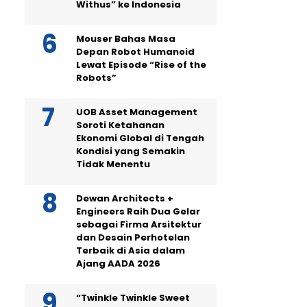
Withus” ke Indonesia
Mouser Bahas Masa
Depan Robot Humanoid
Lewat Episode “Rise of the
Robots”
UOB Asset Management
Soroti Ketahanan
Ekonomi Global di Tengah
Kondisi yang Semakin
Tidak Menentu
Dewan Architects +
Engineers Raih Dua Gelar
sebagai Firma Arsitektur
dan Desain Perhotelan
Terbaik di Asia dalam
Ajang AADA 2026
“Twinkle Twinkle Sweet