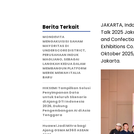
JAKARTA, Ind
Berita Terkait
Talk 2025 Jak
MONDEVITA
and Confectio
MENGAKUISISI SAHAM
Exhibitions Co
MAYORITAS DI
UNDERSCORE DISTRICT,
Oktober 2025,
PERUSAHAAN INDUK
MAGLIANO, SEBAGAI
Jakarta
.
LANGKAH KEDUA DALAM
MEMBANGUN PLATFORM
MEREK MEWAH ITALIA
BARU
HIKSEMI Tampilkan Solusi
Penyimpanan Data
untuk Seluruh Skenario
di Ajang DTI Indonesia
2026, Dukung
Pengembangan AI di Asia
Tenggara
Huawei Jadi Mitra bagi
Ajang GSMA M360 ASEAN