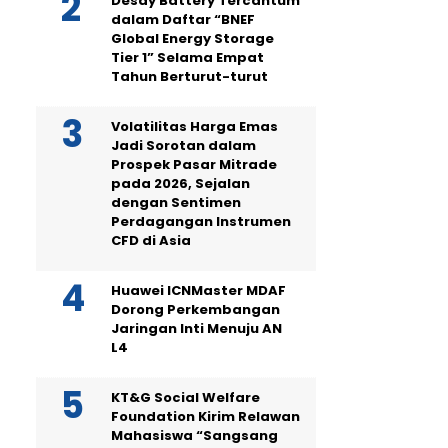
Desay Battery Tercantum
dalam Daftar “BNEF
Global Energy Storage
Tier 1” Selama Empat
Tahun Berturut-turut
Volatilitas Harga Emas
Jadi Sorotan dalam
Prospek Pasar Mitrade
pada 2026, Sejalan
dengan Sentimen
Perdagangan Instrumen
CFD di Asia
Huawei ICNMaster MDAF
Dorong Perkembangan
Jaringan Inti Menuju AN
L4
KT&G Social Welfare
Foundation Kirim Relawan
Mahasiswa “Sangsang