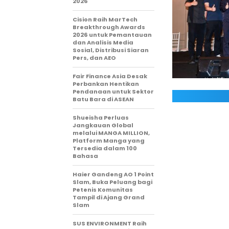
2026
Cision Raih MarTech
Breakthrough Awards
2026 untuk Pemantauan
dan Analisis Media
Sosial, Distribusi Siaran
Pers, dan AEO
Fair Finance Asia Desak
Perbankan Hentikan
Pendanaan untuk Sektor
Batu Bara di ASEAN
Shueisha Perluas
Jangkauan Global
melalui MANGA MILLION,
Platform Manga yang
Tersedia dalam 100
Bahasa
Haier Gandeng AO 1 Point
Slam, Buka Peluang bagi
Petenis Komunitas
Tampil di Ajang Grand
Slam
SUS ENVIRONMENT Raih