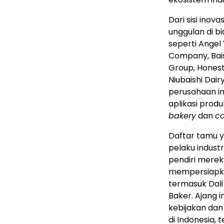
Dari sisi ino
unggulan di b
seperti
Angel 
Company, Bai
Group, Honest 
Niubaishi Dair
perusahaan in
aplikasi prod
bakery
dan
co
Daftar tamu y
pelaku indust
pendiri merek
mempersiapka
termasuk Dal
Baker
. Ajang 
kebijakan dan
di
Indonesia
, 