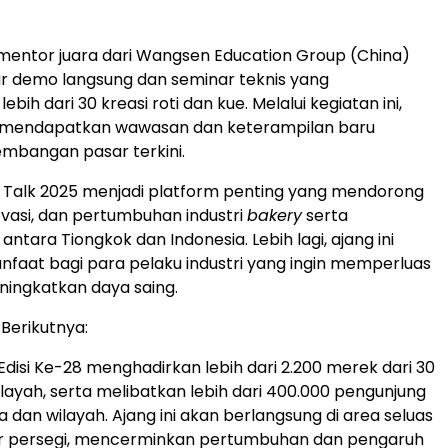
im mentor juara dari Wangsen Education Group (
China
)
r demo langsung dan seminar teknis yang
bih dari 30 kreasi roti dan kue. Melalui kegiatan ini,
 mendapatkan wawasan dan keterampilan baru
mbangan pasar terkini.
 Talk 2025 menjadi platform penting yang mendorong
novasi, dan pertumbuhan industri
bakery
serta
antara Tiongkok dan
Indonesia
. Lebih lagi, ajang ini
faat bagi para pelaku industri yang ingin memperluas
ingkatkan daya saing.
Berikutnya:
Edisi Ke-28 menghadirkan lebih dari 2.200 merek dari 30
layah, serta melibatkan lebih dari 400.000 pengunjung
a dan wilayah. Ajang ini akan berlangsung di area seluas
r persegi, mencerminkan pertumbuhan dan pengaruh