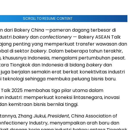
SCROLL TO RESUME CONTENT
n dari Bakery China —pameran dagang terbesar di
dustri
bakery
dan
confectionery
— Bakery ASEAN Talk
 ajang penting yang memperkuat transfer wawasan dan
obal di sektor
bakery
. Dalam beberapa tahun terakhir,
a
, khususnya
Indonesia
, mengalami pertumbuhan pesat.
tara Tiongkok dan
Indonesia
di bidang
bakery
dan
juga berjalan semakin erat berkat konektivitas industri
i teknologi sehingga membuka peluang bisnis baru.
 Talk 2025 membahas tiga pilar utama dalam
industri: memperkuat koneksi lintasnegara, inovasi
dan kemitraan bisnis bernilai tinggi.
annya, Zhang Jiukui,
President
, China Association of
onfectionery Industry, menyampaikan arah baru dan
kait dengan kerja sama industri
bakery
antara Tiongkok