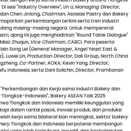
. Di sesi "Industry Overview",
Lin Li
,
Managing Director
,
 dan Chen Jinlong,
Chairman
, Asosiasi Pastry dan Bakery
maparkan perkembangan terkini serta tren industri
andang masing-masing negara. Untuk mempererat
stri, ajang ini juga menghadirkan "Round Table Dialogue"
 Miao Zhuqun,
Vice Chairman
, CABCI. Para peserta
 lain
Song Lei
(
General Manager
,
Angel Yeast East
&
a
), Luwei Lin,
Production Director
, Dali Group, North China
ongzheng,
Co-Partner
, AOKA;
Kevin Yang
,
Director
,
fu Indonesia; serta
Dani Solichin
,
Director
, Prambanan
"Perkembangan dan Kerja sama Industri
Bakery
dan
y
Tiongkok-Indonesia", Bakery ASEAN Talk 2025
hwa Tiongkok dan
Indonesia
memiliki keunggulan yang
kapi dalam rantai pasok, inovasi produk, dan produksi
telah kerja sama bilateral kian meningkat, sektor
bakery
nery
Tiongkok dan
Indonesia
berpotensi membangun
stri yang lebih terhubung, inovatif, dan berkelanjutan.