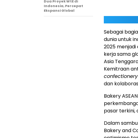
Dua Proyek WtE di
Indonesia, Percepat
Ekspansi Global
Sebagai bagia
dunia untuk in
2025 menjadi
kerja sama gl
Asia Tenggar
Kemitraan an
confectionery
dan kolaboras
Bakery ASEAN
perkembangan 
pasar terkini, 
Dalam sambut
Bakery and C
optimisme ter