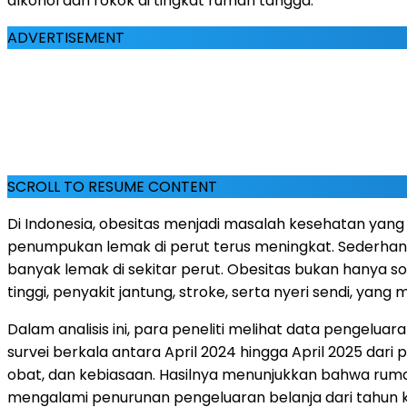
alkohol dan rokok di tingkat rumah tangga.
ADVERTISEMENT
SCROLL TO RESUME CONTENT
Di Indonesia, obesitas menjadi masalah kesehatan yan
penumpukan lemak di perut terus meningkat. Sederhananya
banyak lemak di sekitar perut. Obesitas bukan hanya soa
tinggi, penyakit jantung, stroke, serta nyeri sendi, ya
Dalam analisis ini, para peneliti melihat data pengelu
survei berkala antara April 2024 hingga April 2025 dar
obat, dan kebiasaan. Hasilnya menunjukkan bahwa rum
mengalami penurunan pengeluaran belanja dari tahun 