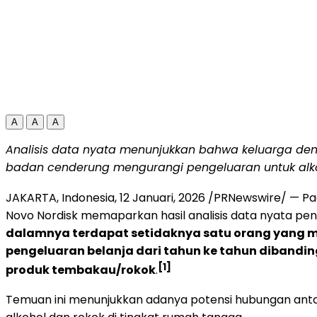
A
A
A
Analisis data nyata menunjukkan bahwa keluarga de
badan cenderung mengurangi pengeluaran untuk alko
JAKARTA, Indonesia
,
12 Januari, 2026
/PRNewswire/ — Pad
Novo Nordisk memaparkan hasil analisis data nyata pen
dalamnya terdapat setidaknya satu orang yang m
pengeluaran belanja dari tahun ke tahun diband
[1]
produk tembakau/rokok
.
Temuan ini menunjukkan adanya potensi hubungan ant