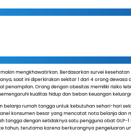
g makin mengkhawatirkan. Berdasarkan survei kesehatan
, saat ini diperkirakan sekitar 1 dari 4 orang dewasa di
l penampilan. Orang dengan obesitas memiliki risiko lebi
ng memengaruhi kualitas hidup dan beban keuangan keluarg
aran belanja rumah tangga untuk kebutuhan sehari-hari se
i panel konsumen besar yang mencatat nota belanja dan m
ah tangga dengan setidaknya satu pengguna obat GLP-1 
ke tahun, terutama karena berkurangnya pengeluaran u