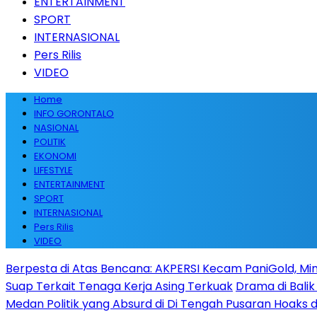
ENTERTAINMENT
SPORT
INTERNASIONAL
Pers Rilis
VIDEO
Home
INFO GORONTALO
NASIONAL
POLITIK
EKONOMI
LIFESTYLE
ENTERTAINMENT
SPORT
INTERNASIONAL
Pers Rilis
VIDEO
Berpesta di Atas Bencana: AKPERSI Kecam PaniGold, Min
Suap Terkait Tenaga Kerja Asing Terkuak
Drama di Balik
Medan Politik yang Absurd di Di Tengah Pusaran Hoaks