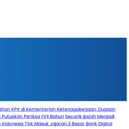
han KPK di Kementerian Ketenagakerjaan: Dugaan
Putuskan Periksa Firli Bahuri
Secarik Ijazah Menjadi
 Indonesia Tbk Masuk Jajaran 3 Besar Bank Digital