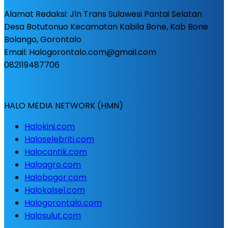
Alamat Redaksi: Jln Trans Sulawesi Pantai Selatan
Desa Botutonuo Kecamatan Kabila Bone, Kab Bone
Bolango, Gorontalo
Email: Halogorontalo.com@gmail.com
082119487706
HALO MEDIA NETWORK (HMN)
Halokini.com
Haloselebriti.com
Halocantik.com
Haloagro.com
Halobogor.com
Halokalsel.com
Halogorontalo.com
Halosulut.com