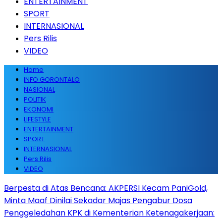
ENTERTAINMENT
SPORT
INTERNASIONAL
Pers Rilis
VIDEO
Home
INFO GORONTALO
NASIONAL
POLITIK
EKONOMI
LIFESTYLE
ENTERTAINMENT
SPORT
INTERNASIONAL
Pers Rilis
VIDEO
Berpesta di Atas Bencana: AKPERSI Kecam PaniGold,
Minta Maaf Dinilai Sekadar Majas Pengabur Dosa
Penggeledahan KPK di Kementerian Ketenagakerjaan: