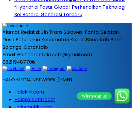
“Hybrid” di Pasar Global, Perkenalkan Teknologi
Sel Baterai Generasi Terbaru
Alamat Redaksi: Jln Trans Sulawesi Pantai Selatan
Desa Botutonuo Kecamatan Kabila Bone, Kab Bone
Bolango, Gorontalo
Email: Halogorontalo.com@gmail.com
082119487706
HALO MEDIA NETWORK (HMN)
Halokini.com
WhatsApp us
Haloselebriti.com
Halocantik.com
Haloagro.com
Halobogor.com
Halokalsel.com