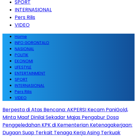
SPORT
INTERNASIONAL
Pers Rilis
VIDEO
Home
INFO GORONTALO
NASIONAL
POLITIK
EKONOMI
LIFESTYLE
ENTERTAINMENT
SPORT
INTERNASIONAL
Pers Rilis
VIDEO
Berpesta di Atas Bencana: AKPERSI Kecam PaniGold,
Minta Maaf Dinilai Sekadar Majas Pengabur Dosa
Penggeledahan KPK di Kementerian Ketenagakerjaan:
Dugaan Suap Terkait Tenaga Kerja Asing Terkuak