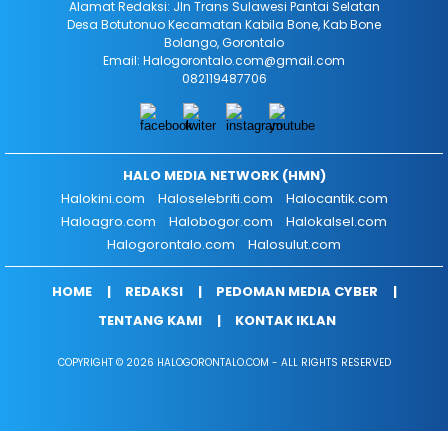
Alamat Redaksi: Jln Trans Sulawesi Pantai Selatan
Desa Botutonuo Kecamatan Kabila Bone, Kab Bone
Bolango, Gorontalo
Email: Halogorontalo.com@gmail.com
082119487706
HALO MEDIA NETWORK (HMN)
Halokini.com
Haloselebriti.com
Halocantik.com
Haloagro.com
Halobogor.com
Halokalsel.com
Halogorontalo.com
Halosulut.com
HOME
REDAKSI
PEDOMAN MEDIA CYBER
TENTANG KAMI
KONTAK IKLAN
COPYRIGHT © 2026 HALOGORONTALO.COM - ALL RIGHTS RESERVED