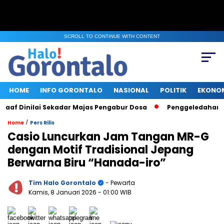
SCROLL TO CONTINUE WITH CONTENT
HOME
INFO GORONTALO
NASIONAL
POLITIK
EKONO
f Dinilai Sekadar Majas Pengabur Dosa
Penggeledahan KPK d
/
Home
Pers Rilis
Casio Luncurkan Jam Tangan MR-G
dengan Motif Tradisional Jepang
Berwarna Biru “Hanada-iro”
Tim Halo Gorontalo
- Pewarta
Kamis, 8 Januari 2026
- 01:00 WIB