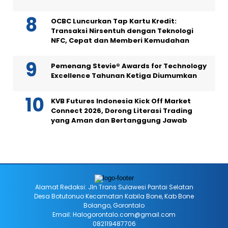
OCBC Luncurkan Tap Kartu Kredit:
Transaksi Nirsentuh dengan Teknologi
NFC, Cepat dan Memberi Kemudahan
Pemenang Stevie® Awards for Technology
Excellence Tahunan Ketiga Diumumkan
KVB Futures Indonesia Kick Off Market
Connect 2026, Dorong Literasi Trading
yang Aman dan Bertanggung Jawab
Alamat Redaksi: Jln Trans Sulawesi Pantai Selatan
Desa Botutonuo Kecamatan Kabila Bone, Kab Bone
Bolango, Gorontalo
Email: Halogorontalo.com@gmail.com
082119487706