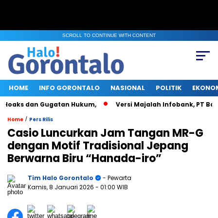
SCROLL TO CONTINUE WITH CONTENT
HOME
INFO GORONTALO
NASIONAL
POLITIK
EKONO
Hoaks dan Gugatan Hukum,
Versi Majalah Infobank, PT Bank R
/
Home
Pers Rilis
Casio Luncurkan Jam Tangan MR-G
dengan Motif Tradisional Jepang
Berwarna Biru “Hanada-iro”
Tim Halo Gorontalo
- Pewarta
Kamis, 8 Januari 2026
- 01:00 WIB