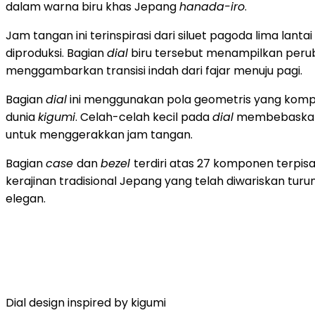
dalam warna biru khas Jepang
hanada-iro
.
Jam tangan ini terinspirasi dari siluet pagoda lima lant
diproduksi. Bagian
dial
biru tersebut menampilkan perub
menggambarkan transisi indah dari fajar menuju pagi.
Bagian
dial
ini menggunakan pola geometris yang kompl
dunia
kigumi
. Celah-celah kecil pada
dial
membebaskan p
untuk menggerakkan jam tangan.
Bagian
case
dan
bezel
terdiri atas 27 komponen terpis
kerajinan tradisional Jepang yang telah diwariskan tu
elegan.
Dial design inspired by kigumi