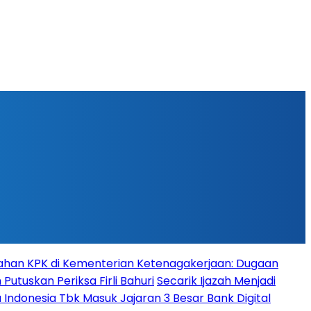
han KPK di Kementerian Ketenagakerjaan: Dugaan
Putuskan Periksa Firli Bahuri
Secarik Ijazah Menjadi
 Indonesia Tbk Masuk Jajaran 3 Besar Bank Digital