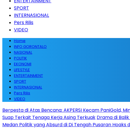
ENTERTAINMENT
SPORT
INTERNASIONAL
Pers Rilis
VIDEO
Home
INFO GORONTALO
NASIONAL
POLITIK
EKONOMI
LIFESTYLE
ENTERTAINMENT
SPORT
INTERNASIONAL
Pers Rilis
VIDEO
Berpesta di Atas Bencana: AKPERSI Kecam PaniGold, Min
Suap Terkait Tenaga Kerja Asing Terkuak
Drama di Balik
Medan Politik yang Absurd di Di Tengah Pusaran Hoaks