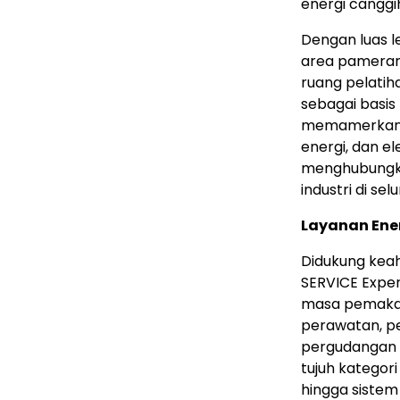
energi canggi
Dengan luas le
area pameran,
ruang pelatiha
sebagai basis 
memamerkan si
energi, dan el
menghubungka
industri di se
Layanan Ene
Didukung keah
SERVICE Expe
masa pemakaia
perawatan, pen
pergudangan
tujuh kategor
hingga siste