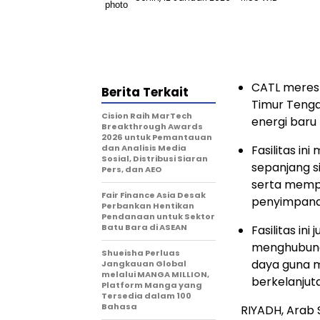
CATL meres
Berita Terkait
Timur Tenga
Cision Raih MarTech
energi baru 
Breakthrough Awards
2026 untuk Pemantauan
dan Analisis Media
Fasilitas i
Sosial, Distribusi Siaran
sepanjang s
Pers, dan AEO
serta mempe
Fair Finance Asia Desak
penyimpanan
Perbankan Hentikan
Pendanaan untuk Sektor
Batu Bara di ASEAN
Fasilitas in
menghubung
Shueisha Perluas
daya guna m
Jangkauan Global
melalui MANGA MILLION,
berkelanjut
Platform Manga yang
Tersedia dalam 100
Bahasa
RIYADH, Arab 