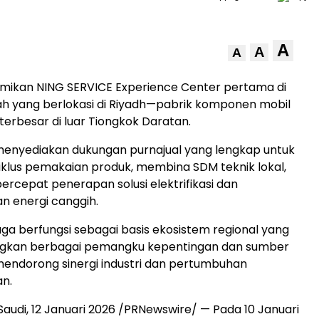
A
A
A
mikan NING SERVICE Experience Center pertama di
h yang berlokasi di Riyadh—pabrik komponen mobil
terbesar di luar Tiongkok Daratan.
ni menyediakan dukungan purnajual yang lengkap untuk
iklus pemakaian produk, membina SDM teknik lokal,
rcepat penerapan solusi elektrifikasi dan
 energi canggih.
i juga berfungsi sebagai basis ekosistem regional yang
kan berbagai pemangku kepentingan dan sumber
endorong sinergi industri dan pertumbuhan
an.
Saudi, 12 Januari 2026 /PRNewswire/ — Pada 10 Januari