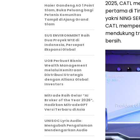
2025, CATL me
Haier Gandeng AO 1 Point
pertama di Ti
Slam, Buka Peluang bagi
Petenis Komunitas
yakni NING SER
Tampil di Ajang Grand
Slam
CATL memperku
mendukung tra
SUS ENVIRONMENT Raih
bersih.
Dua Proyek WtE di
Indonesia, Percepat
Ekspansi Global
UOB Perkuat Bisnis
Wealth Management
melalui Kemitraan
Distribusi Strategis
dengan Allianz Global
Investors
Mitrade Raih Gelar “AI
Broker of the Year 2026”,
Hadirkan MitradeGPT
Versi Terbaru di Asia
UNISOC Lyric Audio:
Mengubah Pengalaman
Mendengarkan Audio