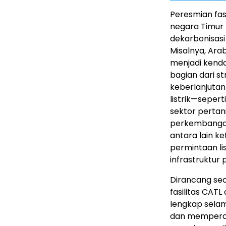
Peresmian fas
negara Timur 
dekarbonisasi
Misalnya, Ara
menjadi kenda
bagian dari st
keberlanjuta
listrik—sepert
sektor pertani
perkembangan
antara lain k
permintaan lis
infrastruktur 
Dirancang sec
fasilitas CAT
lengkap sela
dan mempercep