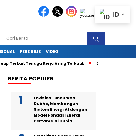
ID
SIONAL
PERS RILIS
VIDEO
kait Tenaga Kerja Asing Terkuak
Drama di Balik Sidang Sek
BERITA POPULER
Envision Luncurkan
Dubhe, Membangun
Sistem Energi AI dengan
Model Fondasi Energi
Pertama di Dunia