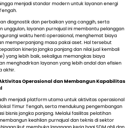
ingga menjadi standar modern untuk layanan energi
 Tengah.
an diagnostik dan perbaikan yang canggih, serta
n unggulan, layanan purnajual ini membantu pelanggan
gurangi waktu henti operasional, menghemat biaya
an memperpanjang masa pakai aset. Hal tersebut
pastian kinerja jangka panjang dan nilai jual kembali
ue
) yang lebih baik, sekaligus memangkas biaya
an menghadirkan layanan yang lebih andal dan efisien
 akhir.
ktivitas Operasional dan Membangun Kapabilitas
l
iyadh menjadi platform utama untuk aktivitas operasional
r lokal Timur Tengah, serta mendukung pengembangan
i bisnis jangka panjang. Melalui fasilitas pelatihan
membangun keahlian purnajual dan teknis di sektor
ehingga ikut membuka lapangan kerja bagi SDM ahli dan