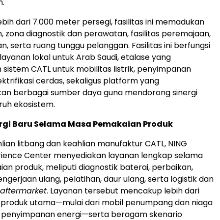
h.
bih dari 7.000 meter persegi, fasilitas ini memadukan
 zona diagnostik dan perawatan, fasilitas peremajaan,
n, serta ruang tunggu pelanggan. Fasilitas ini berfungsi
layanan lokal untuk Arab Saudi, etalase yang
stem CATL untuk mobilitas listrik, penyimpanan
ektrifikasi cerdas, sekaligus platform yang
n berbagai sumber daya guna mendorong sinergi
luruh ekosistem.
rgi Baru Selama Masa Pemakaian Produk
lian litbang dan keahlian manufaktur CATL, NING
rience Center menyediakan layanan lengkap selama
n produk, meliputi diagnostik baterai, perbaikan,
gerjaan ulang, pelatihan, daur ulang, serta logistik dan
aftermarket
. Layanan tersebut mencakup lebih dari
i produk utama—mulai dari mobil penumpang dan niaga
m penyimpanan energi—serta beragam skenario