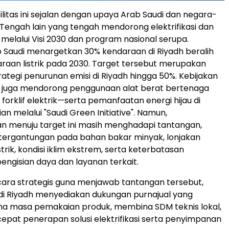
ilitas ini sejalan dengan upaya Arab Saudi dan negara-
Tengah lain yang tengah mendorong elektrifikasi dan
 melalui Visi 2030 dan program nasional serupa.
b Saudi menargetkan 30% kendaraan di Riyadh beralih
raan listrik pada 2030. Target tersebut merupakan
rategi penurunan emisi di Riyadh hingga 50%. Kebijakan
n juga mendorong penggunaan alat berat bertenaga
i forklif elektrik—serta pemanfaatan energi hijau di
an melalui "Saudi Green Initiative". Namun,
 menuju target ini masih menghadapi tantangan,
etergantungan pada bahan bakar minyak, lonjakan
trik, kondisi iklim ekstrem, serta keterbatasan
pengisian daya dan layanan terkait.
ara strategis guna menjawab tantangan tersebut,
L di Riyadh menyediakan dukungan purnajual yang
ma masa pemakaian produk, membina SDM teknis lokal,
at penerapan solusi elektrifikasi serta penyimpanan