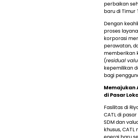
perbaikan seh
baru di Timur
Dengan keahli
proses layana
korporasi men
perawatan, d
memberikan ke
(
residual val
kepemilikan d
bagi pengguna
Memajukan A
di Pasar Loka
Fasilitas di R
CATL di pasa
SDM dan valuas
khusus, CATL 
energi baru s