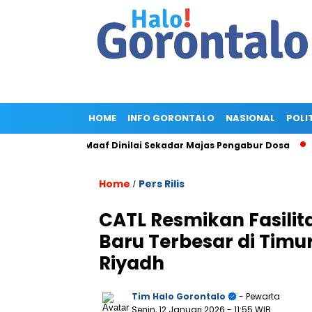
HOME
INFO GORONTALO
NASIONAL
POLI
old, Minta Maaf Dinilai Sekadar Majas Pengabur Dosa
Pengg
Home
Pers Rilis
/
CATL Resmikan Fasilit
Baru Terbesar di Timu
Riyadh
Tim Halo Gorontalo
- Pewarta
Senin, 12 Januari 2026
- 11:55 WIB