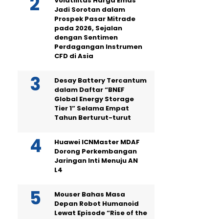
Volatilitas Harga Emas
Jadi Sorotan dalam
Prospek Pasar Mitrade
pada 2026, Sejalan
dengan Sentimen
Perdagangan Instrumen
CFD di Asia
Desay Battery Tercantum
dalam Daftar “BNEF
Global Energy Storage
Tier 1” Selama Empat
Tahun Berturut-turut
Huawei ICNMaster MDAF
Dorong Perkembangan
Jaringan Inti Menuju AN
L4
Mouser Bahas Masa
Depan Robot Humanoid
Lewat Episode “Rise of the