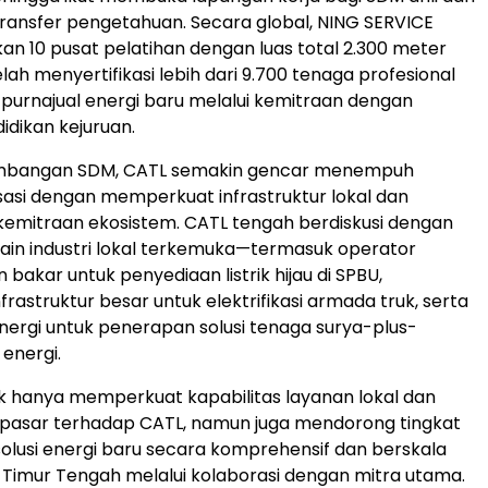
ansfer pengetahuan. Secara global, NING SERVICE
n 10 pusat pelatihan dengan luas total 2.300 meter
lah menyertifikasi lebih dari 9.700 tenaga profesional
purnajual energi baru melalui kemitraan dengan
dikan kejuruan.
embangan SDM, CATL semakin gencar menempuh
lisasi dengan memperkuat infrastruktur lokal dan
mitraan ekosistem. CATL tengah berdiskusi dengan
in industri lokal terkemuka—termasuk operator
 bakar untuk penyediaan listrik hijau di SPBU,
rastruktur besar untuk elektrifikasi armada truk, serta
ergi untuk penerapan solusi tenaga surya-plus-
energi.
tidak hanya memperkuat kapabilitas layanan lokal dan
pasar terhadap CATL, namun juga mendorong tingkat
lusi energi baru secara komprehensif dan berskala
uh Timur Tengah melalui kolaborasi dengan mitra utama.