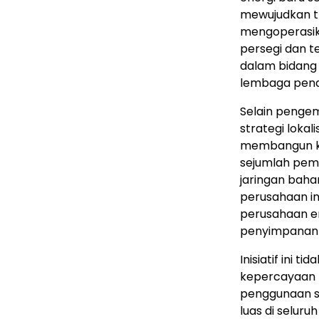
mewujudkan tr
mengoperasika
persegi dan te
dalam bidang 
lembaga pendi
Selain peng
strategi loka
membangun ke
sejumlah pema
jaringan bahan
perusahaan inf
perusahaan en
penyimpanan 
Inisiatif ini 
kepercayaan 
penggunaan so
luas di selur