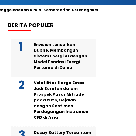
enggeledahan KPK di Kementerian Ketenagakerjaan: Dugaan Suap
BERITA POPULER
Envision Luncurkan
Dubhe, Membangun
Sistem Energi AI dengan
Model Fondasi Energi
Pertama di Dunia
Volatilitas Harga Emas
Jadi Sorotan dalam
Prospek Pasar Mitrade
pada 2026, Sejalan
dengan Sentimen
Perdagangan Instrumen
CFD di Asia
Desay Battery Tercantum