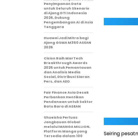
Penyimpanan Data
untuk Seluruh Skenario
di Ajang DTI Indonesia
2026, Dukung
Pengembangan AI di Asia
Tenggara
Huawei Jadi Mitra bagi
Ajang GSMA M360 ASEAN
2026
Cision Raih MarTech
Breakthrough Awards
2026 untuk Pemantauan
dan Analisis Media
Sosial, Distribusi Siaran
Pers, dan AEO
Fair Finance Asia Desak
Perbankan Hentikan
Pendanaan untuk Sektor
Batu Bara di ASEAN
Shueisha Perluas
Jangkauan Global
melalui MANGA MILLION,
Platform Manga yang
Seiring pesat
Tersedia dalam 100