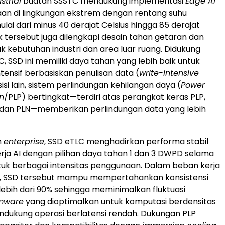
strial
buatan SSSTC mendukung implementasi
Edge AI
an di lingkungan ekstrem dengan rentang suhu
lai dari minus 40 derajat Celsius hingga 85 derajat
uk tersebut juga dilengkapi desain tahan getaran dan
k kebutuhan industri dan area luar ruang. Didukung
C, SSD ini memiliki daya tahan yang lebih baik untuk
tensif berbasiskan penulisan data (
write-intensive
 sisi lain, sistem perlindungan kehilangan daya (
Power
on
/PLP) bertingkat—terdiri atas perangkat keras PLP,
 dan PLN—memberikan perlindungan data yang lebih
n
enterprise
, SSD eTLC menghadirkan performa stabil
rja AI dengan pilihan daya tahan 1 dan 3 DWPD selama
tuk berbagai intensitas penggunaan. Dalam beban kerja
n, SSD tersebut mampu mempertahankan konsistensi
lebih dari 90% sehingga meminimalkan fluktuasi
rmware
yang dioptimalkan untuk komputasi berdensitas
endukung operasi berlatensi rendah. Dukungan PLP