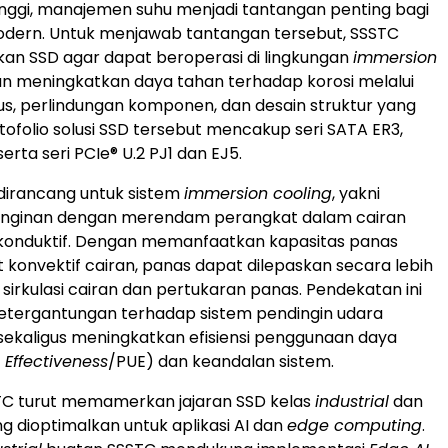
inggi, manajemen suhu menjadi tantangan penting bagi
odern. Untuk menjawab tantangan tersebut, SSSTC
an SSD agar dapat beroperasi di lingkungan
immersion
 meningkatkan daya tahan terhadap korosi melalui
us, perlindungan komponen, dan desain struktur yang
tofolio solusi SSD tersebut mencakup seri SATA ER3,
serta seri PCIe® U.2 PJ1 dan EJ5.
dirancang untuk sistem
immersion cooling
, yakni
nginan dengan merendam perangkat dalam cairan
nkonduktif. Dengan memanfaatkan kapasitas panas
at konvektif cairan, panas dapat dilepaskan secara lebih
i sirkulasi cairan dan pertukaran panas. Pendekatan ini
etergantungan terhadap sistem pendingin udara
sekaligus meningkatkan efisiensi penggunaan daya
Effectiveness
/PUE) dan keandalan sistem.
SSTC turut memamerkan jajaran SSD kelas
industrial
dan
g dioptimalkan untuk aplikasi AI dan
edge computing
.