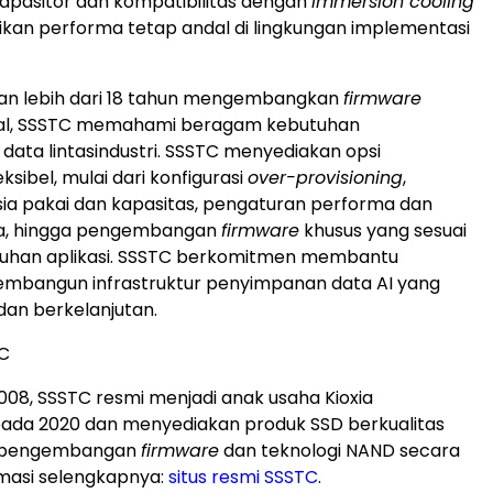
apasitor dan kompatibilitas dengan
immersion cooling
kan performa tetap andal di lingkungan implementasi
n lebih dari 18 tahun mengembangkan
firmware
nal, SSSTC memahami beragam kebutuhan
ata lintasindustri. SSSTC menyediakan opsi
eksibel, mulai dari konfigurasi
over-provisioning
,
usia pakai dan kapasitas, pengaturan performa dan
a, hingga pengembangan
firmware
khusus yang sesuai
uhan aplikasi. SSSTC berkomitmen membantu
mbangun infrastruktur penyimpanan data AI yang
, dan berkelanjutan.
C
2008, SSSTC resmi menjadi anak usaha Kioxia
pada 2020 dan menyediakan produk SSD berkualitas
ui pengembangan
firmware
dan teknologi NAND secara
ormasi selengkapnya:
situs resmi SSSTC
.