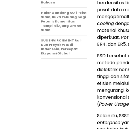
berdensitas t
Bahasa
pusat data m
Haier Gandeng AO 1 Point
mengoptimalk
Slam, Buka Peluang bagi
Petenis Komunitas
cooling
dengan
Tampil di Ajang Grand
material khus
Slam
diperkuat. Por
SUS ENVIRONMENT Raih
ER4, dan ER5, 
Dua Proyek WtE di
Indonesia, Percepat
Ekspansi Global
SSD tersebut 
metode pendi
dielektrik no
tinggi dan sif
efisien melalu
mengurangi k
konvensional 
(
Power Usage 
Selain itu, S
enterprise
yan