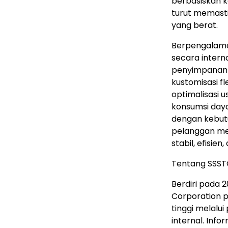
berbasiskan k
turut memasti
yang berat.
Berpengalama
secara inter
penyimpanan d
kustomisasi fl
optimalisasi 
konsumsi day
dengan kebut
pelanggan me
stabil, efisien
Tentang SSST
Berdiri pada 
Corporation 
tinggi melal
internal. Inf