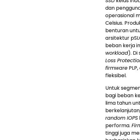
SSD kelas
indu
dan pengguna
operasional mu
Celsius. Prod
benturan untu
arsitektur pSL
beban kerja in
workload
). Di
Loss Protecti
firmware
PLP,
fleksibel.
Untuk segme
bagi beban ke
lima tahun un
berkelanjuta
random IOPS
performa.
Fi
tinggi juga m