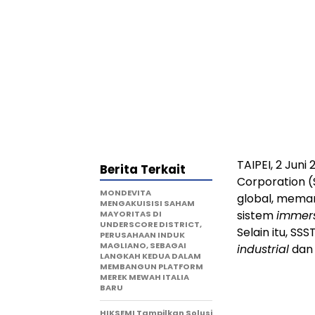
TAIPEI, 2 Jun
Berita Terkait
Corporation (
MONDEVITA
global, mema
MENGAKUISISI SAHAM
sistem
immers
MAYORITAS DI
UNDERSCORE DISTRICT,
Selain itu, SS
PERUSAHAAN INDUK
MAGLIANO, SEBAGAI
industrial
da
LANGKAH KEDUA DALAM
MEMBANGUN PLATFORM
MEREK MEWAH ITALIA
BARU
HIKSEMI Tampilkan Solusi