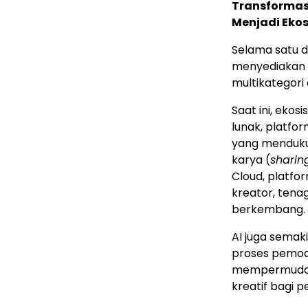
Transformasi
Menjadi Ekos
Selama satu d
menyediakan s
multikategori 
Saat ini, eko
lunak, platfo
yang mendukun
karya (
sharin
Cloud, platfor
kreator, tena
berkembang.
AI juga semak
proses pemode
mempermudah 
kreatif bagi