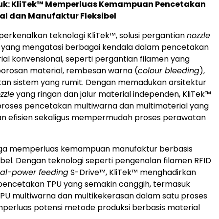
duk: KliTek™ Memperluas Kemampuan Pencetakan
al dan Manufaktur Fleksibel
erkenalkan teknologi KliTek™, solusi pergantian
nozzle
u yang mengatasi berbagai kendala dalam pencetakan
ial konvensional, seperti pergantian filamen yang
orosan material, rembesan warna (
colour bleeding
),
tan sistem yang rumit. Dengan memadukan arsitektur
zzle
yang ringan dan jalur material independen, KliTek™
roses pencetakan multiwarna dan multimaterial yang
dan efisien sekaligus mempermudah proses perawatan
 juga memperluas kemampuan manufaktur berbasis
sibel. Dengan teknologi seperti pengenalan filamen RFID
al-power feeding
S-Drive™, KliTek™ menghadirkan
ncetakan TPU yang semakin canggih, termasuk
PU multiwarna dan multikekerasan dalam satu proses
erluas potensi metode produksi berbasis material