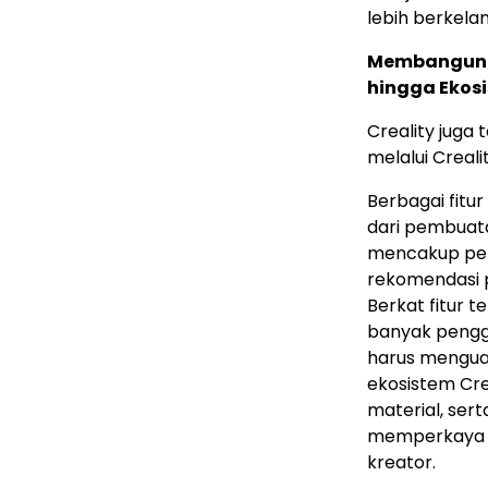
lebih berkelan
Membangun Ek
hingga Ekosi
Creality juga
melalui Creali
Berbagai fitu
dari pembuata
mencakup pemo
rekomendasi p
Berkat fitur 
banyak penggu
harus menguas
ekosistem Cre
material, ser
memperkaya p
kreator.