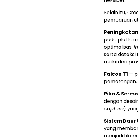
fleksibel.
Selain itu, C
pembaruan u
Peningkatan 
pada platform
optimalisasi
i
serta deteksi
mulai dari pro
Falcon T1
— p
pemotongan, da
Pika & Sermo
dengan desai
capture
) yan
Sistem Daur 
yang membant
menjadi filam