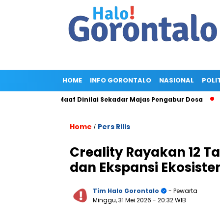
HOME
INFO GORONTALO
NASIONAL
POLI
ld, Minta Maaf Dinilai Sekadar Majas Pengabur Dosa
Pengge
Home
Pers Rilis
/
Creality Rayakan 12 T
dan Ekspansi Ekosiste
Tim Halo Gorontalo
- Pewarta
Minggu, 31 Mei 2026
- 20:32 WIB