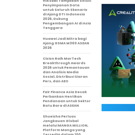
HIKSEMI Tampilkan Solusi
Penyimpanan Data
untuk Seluruh Skenario
di Ajang DTI Indonesia
2026, Dukung
Pengembangan AI di Asia
Tenggara
Huawei Jadi Mitra bagi
Ajang GSMA M360 ASEAN
2026
Cision Raih MarTech
Breakthrough Awards
2026 untuk Pemantauan
dan Analisis Media
Sosial, Distribusi Siaran
Pers, dan AEO
Fair Finance Asia Desak
Perbankan Hentikan
Pendanaan untuk Sektor
Batu Bara di ASEAN
Shueisha Perluas
Jangkauan Global
melalui MANGA MILLION,
Platform Manga yang
Tersedia dalam 100