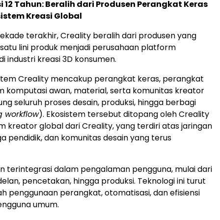
 12 Tahun: Beralih dari Produsen Perangkat Keras
istem Kreasi Global
ekade terakhir, Creality beralih dari produsen yang
atu lini produk menjadi perusahaan platform
di industri kreasi 3D konsumen.
sistem Creality mencakup perangkat keras, perangkat
rm komputasi awan, material, serta komunitas kreator
g seluruh proses desain, produksi, hingga berbagi
g workflow
). Ekosistem tersebut ditopang oleh Creality
m kreator global dari Creality, yang terdiri atas jaringan
ga pendidik, dan komunitas desain yang terus
in terintegrasi dalam pengalaman pengguna, mulai dari
lan, pencetakan, hingga produksi. Teknologi ini turut
penggunaan perangkat, otomatisasi, dan efisiensi
 pengguna umum.