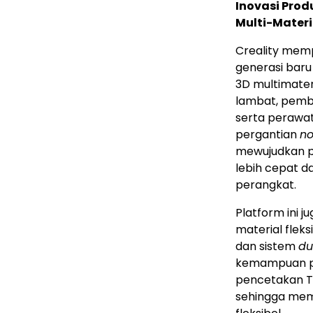
Inovasi Pro
Multi-Materi
Creality memp
generasi bar
3D multimater
lambat, pemb
serta perawa
pergantian
no
mewujudkan p
lebih cepat 
perangkat.
Platform ini
material flek
dan sistem
du
kemampuan pe
pencetakan T
sehingga memp