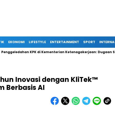
TIK
EKONOMI
LIFESTYLE
ENTERTAINMENT
SPORT
INTERNA
ledahan KPK di Kementerian Ketenagakerjaan: Dugaan Suap Terk
ahun Inovasi dengan KliTek™
m Berbasis AI