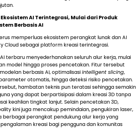
jutan.
osistem AI Terintegrasi, Mulai dari Produk
stem Berbasis AI
 terus memperluas ekosistem perangkat lunak dan AI
ty Cloud sebagai platform kreasi terintegrasi.
r AI terbaru menyederhanakan seluruh alur kerja, mulai
n model hingga proses pencetakan. Fitur tersebut
delan berbasis AI, optimalisasi
intelligent slicing
,
arameter otomatis, hingga deteksi risiko pencetakan.
tersebut, hambatan teknis pun teratasi sehingga semakin
na yang dapat berpartisipasi dalam kreasi 3D tanpa
ai keahlian tingkat lanjut. Selain pencetakan 3D,
ality kini juga mencakup pemindaian, pengukiran laser,
ta berbagai perangkat pendukung alur kerja yang
engalaman kreasi bagi pengguna dan komunitas