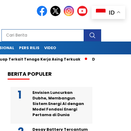
ID
SIONAL
PERS RILIS
VIDEO
ait Tenaga Kerja Asing Terkuak
Drama di Balik Sidang Sekje
BERITA POPULER
Envision Luncurkan
Dubhe, Membangun
Sistem Energi AI dengan
Model Fondasi Energi
Pertama di Dunia
Desay Battery Tercantum