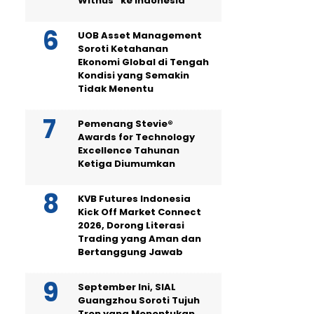
Withus” ke Indonesia
UOB Asset Management
Soroti Ketahanan
Ekonomi Global di Tengah
Kondisi yang Semakin
Tidak Menentu
Pemenang Stevie®
Awards for Technology
Excellence Tahunan
Ketiga Diumumkan
KVB Futures Indonesia
Kick Off Market Connect
2026, Dorong Literasi
Trading yang Aman dan
Bertanggung Jawab
September Ini, SIAL
Guangzhou Soroti Tujuh
Tren yang Menentukan