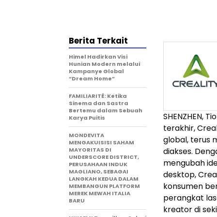
Berita Terkait
Himel Hadirkan Visi
Hunian Modern melalui
Kampanye Global
“Dream Home”
FAMILIARITÉ: Ketika
Sinema dan Sastra
Bertemu dalam Sebuah
SHENZHEN, Tio
Karya Puitis
terakhir, Crea
MONDEVITA
global, teru
MENGAKUISISI SAHAM
MAYORITAS DI
diakses. Denga
UNDERSCORE DISTRICT,
mengubah ide 
PERUSAHAAN INDUK
MAGLIANO, SEBAGAI
desktop, Crea
LANGKAH KEDUA DALAM
konsumen bers
MEMBANGUN PLATFORM
MEREK MEWAH ITALIA
perangkat las
BARU
kreator di sek