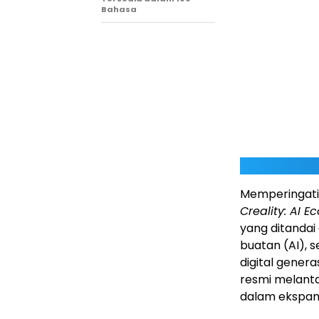
Bahasa
Memperingati 
Creality: AI E
yang ditandai
buatan (AI), 
digital genera
resmi melant
dalam ekspans