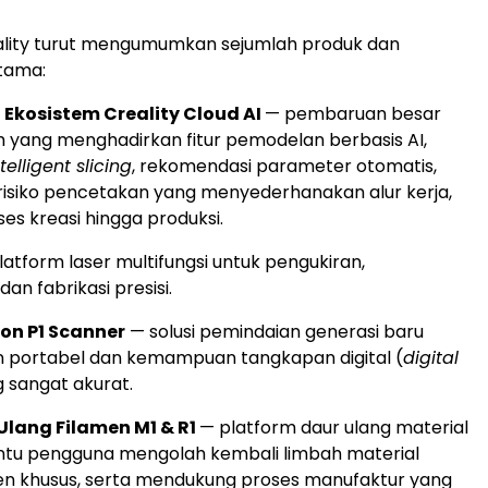
reality turut mengumumkan sejumlah produk dan
tama:
Ekosistem Creality Cloud AI
— pembaruan besar
 yang menghadirkan fitur pemodelan berbasis AI,
ntelligent slicing
, rekomendasi parameter otomatis,
 risiko pencetakan yang menyederhanakan alur kerja,
ses kreasi hingga produksi.
latform laser multifungsi untuk pengukiran,
n fabrikasi presisi.
on P1 Scanner
— solusi pemindaian generasi baru
n portabel dan kemampuan tangkapan digital (
digital
g sangat akurat.
Ulang Filamen M1 & R1
— platform daur ulang material
u pengguna mengolah kembali limbah material
en khusus, serta mendukung proses manufaktur yang