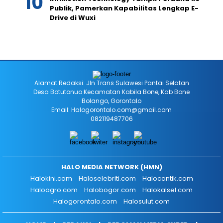
Publik, Pamerkan Kapabilitas Lengkap E-
Drive di Wuxi
Alamat Redaksi: Jln Trans Sulawesi Pantai Selatan
Desa Botutonuo Kecamatan Kabila Bone, Kab Bone
Bolango, Gorontalo
Email: Halogorontalo.com@gmail.com
082119487706
HALO MEDIA NETWORK (HMN)
Halokini.com
Haloselebriti.com
Halocantik.com
Haloagro.com
Halobogor.com
Halokalsel.com
Halogorontalo.com
Halosulut.com