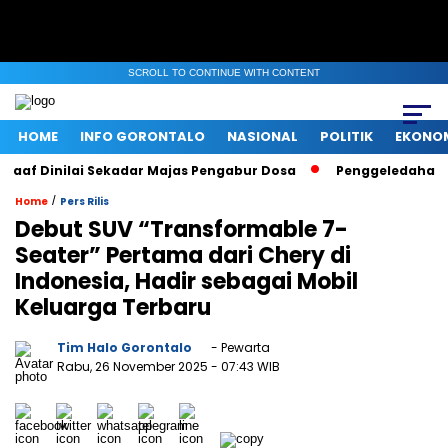
SCROLL TO CONTINUE WITH CONTENT
HOME
INFO GORONTALO
NASIONAL
POLITIK
EKONO
af Dinilai Sekadar Majas Pengabur Dosa
Penggeledahan KPK 
/
Home
Pers Rilis
Debut SUV “Transformable 7-
Seater” Pertama dari Chery di
Indonesia, Hadir sebagai Mobil
Keluarga Terbaru
Tim Halo Gorontalo
- Pewarta
Rabu, 26 November 2025
- 07:43 WIB