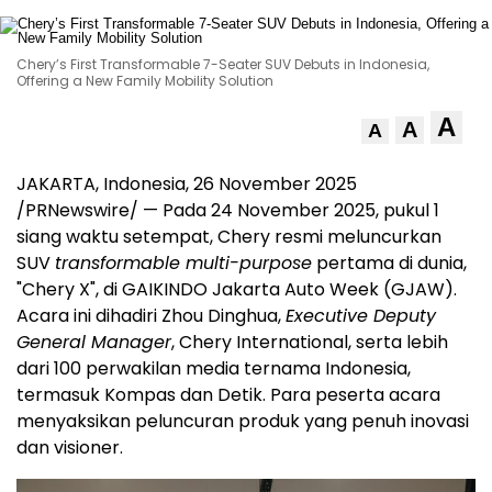
Chery’s First Transformable 7-Seater SUV Debuts in Indonesia,
Offering a New Family Mobility Solution
A
A
A
JAKARTA, Indonesia
,
26 November 2025
/PRNewswire/ — Pada
24 November 2025
, pukul 1
siang waktu setempat, Chery resmi meluncurkan
SUV
transformable multi-purpose
pertama di dunia,
"Chery X", di GAIKINDO Jakarta Auto Week (GJAW).
Acara ini dihadiri Zhou Dinghua,
Executive Deputy
General Manager
, Chery International, serta lebih
dari 100 perwakilan media ternama
Indonesia
,
termasuk Kompas dan Detik. Para peserta acara
menyaksikan peluncuran produk yang penuh inovasi
dan visioner.