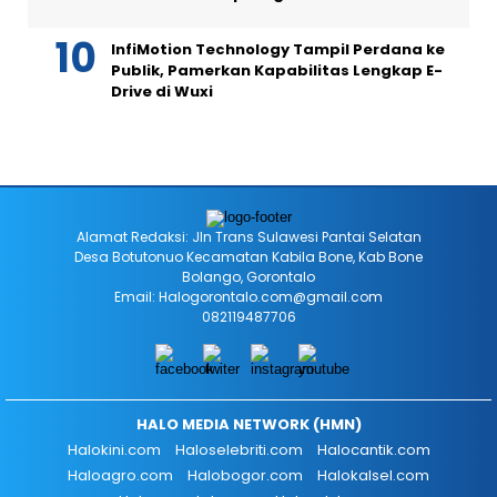
InfiMotion Technology Tampil Perdana ke
Publik, Pamerkan Kapabilitas Lengkap E-
Drive di Wuxi
Alamat Redaksi: Jln Trans Sulawesi Pantai Selatan
Desa Botutonuo Kecamatan Kabila Bone, Kab Bone
Bolango, Gorontalo
Email: Halogorontalo.com@gmail.com
082119487706
HALO MEDIA NETWORK (HMN)
Halokini.com
Haloselebriti.com
Halocantik.com
Haloagro.com
Halobogor.com
Halokalsel.com