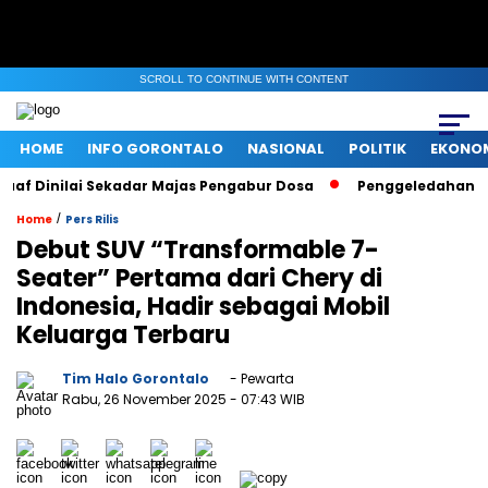
SCROLL TO CONTINUE WITH CONTENT
HOME
INFO GORONTALO
NASIONAL
POLITIK
EKONO
f Dinilai Sekadar Majas Pengabur Dosa
Penggeledahan KPK d
/
Home
Pers Rilis
Debut SUV “Transformable 7-
Seater” Pertama dari Chery di
Indonesia, Hadir sebagai Mobil
Keluarga Terbaru
Tim Halo Gorontalo
- Pewarta
Rabu, 26 November 2025
- 07:43 WIB