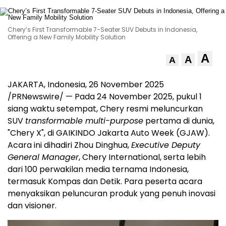
Chery’s First Transformable 7-Seater SUV Debuts in Indonesia,
Offering a New Family Mobility Solution
A
A
A
JAKARTA, Indonesia
,
26 November 2025
/PRNewswire/ — Pada
24 November 2025
, pukul 1
siang waktu setempat, Chery resmi meluncurkan
SUV
transformable multi-purpose
pertama di dunia,
"Chery X", di GAIKINDO Jakarta Auto Week (GJAW).
Acara ini dihadiri Zhou Dinghua,
Executive Deputy
General Manager
, Chery International, serta lebih
dari 100 perwakilan media ternama
Indonesia
,
termasuk Kompas dan Detik. Para peserta acara
menyaksikan peluncuran produk yang penuh inovasi
dan visioner.