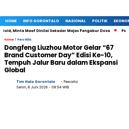
HOME
INFO GORONTALO
NASIONAL
POLITIK
EKONO
ld, Minta Maaf Dinilai Sekadar Majas Pengabur Dosa
Pengge
/
Home
Pers Rilis
Dongfeng Liuzhou Motor Gelar “67
Brand Customer Day” Edisi Ke-10,
Tempuh Jalur Baru dalam Ekspansi
Global
Tim Halo Gorontalo
- Pewarta
Senin, 8 Juni 2026
- 08:54 WIB