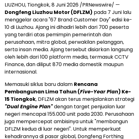
LIUZHOU, Tiongkok, 8 Juni 2026 /PRNewswire/ —
Dongfeng Liuzhou Motor (DFLZM)
pada 7 Juni lalu
menggelar acara "67 Brand Customer Day" edisi ke-
10 di Liuzhou. Ajang ini dihadiri lebih dari 700 peserta
yang terdiri atas pemimpin pemerintah dan
perusahaan, mitra global, perwakilan pelanggan,
serta insan media. Ajang tersebut disiarkan langsung
oleh lebih dari 100 platform media, termasuk CCTV
Finance, dan diliput 870 media domestik maupun
internasional.
Memasuki siklus baru dalam
Rencana
Pembangunan Lima Tahun (
Five-Year Plan
) Ke-
15 Tiongkok
, DFLZM akan terus menjalankan strategi
"Dual Engine Plan"
dengan target penjualan luar
negeri mencapai 155.000 unit pada 2030. Perusahaan
juga mempercepat ambisinya untuk "membangun
DFLZM kedua di luar negeri". Untuk memperkuat
kehadirannya di pasar global, Dongfeng Forthing