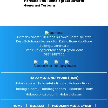
Perkenalkan Teknologi Sel Baterai
Generasi Terbaru
Alamat Redaksi: Jln Trans Sulawesi Pantai Selatan
Desa Botutonuo Kecamatan Kabila Bone, Kab Bone
Bolango, Gorontalo
Email: Halogorontalo.com@gmail.com
082119487706
HALO MEDIA NETWORK (HMN)
Halokini.com
Haloselebriti.com
Halocantik.com
Haloagro.com
Halobogor.com
Halokalsel.com
Halogorontalo.com
Halosulut.com
HOME
REDAKSI
PEDOMAN MEDIA CYBER