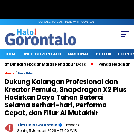
SCROLL TO CONTINUE WITH CONTENT
HOME
INFO GORONTALO
NASIONAL
POLITIK
EKONO
 Dinilai Sekadar Majas Pengabur Dosa
Penggeledahan KPK d
/
Home
Pers Rilis
Dukung Kalangan Profesional dan
Kreator Pemula, Snapdragon X2 Plus
Hadirkan Daya Tahan Baterai
Selama Berhari-hari, Performa
Cepat, dan Fitur AI Mutakhir
Tim Halo Gorontalo
- Pewarta
Senin, 5 Januari 2026
- 17:00 WIB