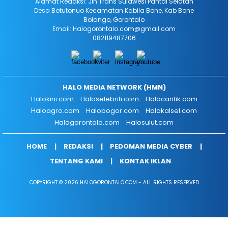
Alamat Redaksi: Jln Trans Sulawesi Pantai Selatan
Desa Botutonuo Kecamatan Kabila Bone, Kab Bone
Bolango, Gorontalo
Email: Halogorontalo.com@gmail.com
082119487706
HALO MEDIA NETWORK (HMN)
Halokini.com
Haloselebriti.com
Halocantik.com
Haloagro.com
Halobogor.com
Halokalsel.com
Halogorontalo.com
Halosulut.com
HOME
REDAKSI
PEDOMAN MEDIA CYBER
TENTANG KAMI
KONTAK IKLAN
COPYRIGHT © 2026 HALOGORONTALO.COM - ALL RIGHTS RESERVED