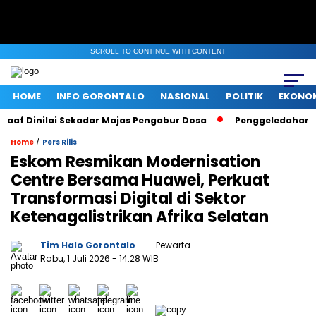
SCROLL TO CONTINUE WITH CONTENT
HOME
INFO GORONTALO
NASIONAL
POLITIK
EKONO
f Dinilai Sekadar Majas Pengabur Dosa
Penggeledahan KPK d
/
Home
Pers Rilis
Eskom Resmikan Modernisation
Centre Bersama Huawei, Perkuat
Transformasi Digital di Sektor
Ketenagalistrikan Afrika Selatan
Tim Halo Gorontalo
- Pewarta
Rabu, 1 Juli 2026
- 14:28 WIB