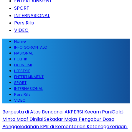
ENTERTAINMENT
SPORT
INTERNASIONAL
Pers Rilis
VIDEO
Home
INFO GORONTALO
NASIONAL
POLITIK
EKONOMI
LIFESTYLE
ENTERTAINMENT
SPORT
INTERNASIONAL
Pers Rilis
VIDEO
Berpesta di Atas Bencana: AKPERSI Kecam PaniGold,
Minta Maaf Dinilai Sekadar Majas Pengabur Dosa
Penggeledahan KPK di Kementerian Ketenagakerjaan: