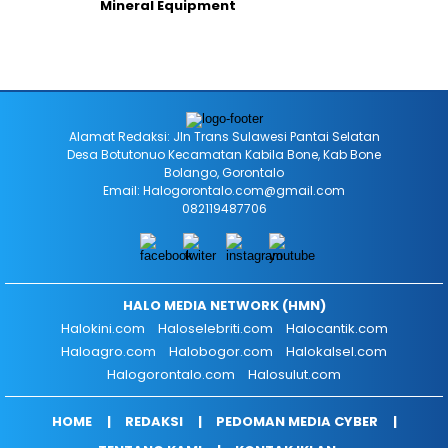
Mineral Equipment
Alamat Redaksi: Jln Trans Sulawesi Pantai Selatan
Desa Botutonuo Kecamatan Kabila Bone, Kab Bone
Bolango, Gorontalo
Email: Halogorontalo.com@gmail.com
082119487706
HALO MEDIA NETWORK (HMN)
Halokini.com
Haloselebriti.com
Halocantik.com
Haloagro.com
Halobogor.com
Halokalsel.com
Halogorontalo.com
Halosulut.com
HOME
REDAKSI
PEDOMAN MEDIA CYBER