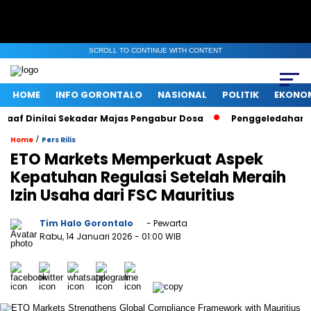
SCROLL TO CONTINUE WITH CONTENT
HOME
INFO GORONTALO
NASIONAL
POLITIK
EKONO
f Dinilai Sekadar Majas Pengabur Dosa
Penggeledahan KPK 
/
Home
Pers Rilis
ETO Markets Memperkuat Aspek
Kepatuhan Regulasi Setelah Meraih
Izin Usaha dari FSC Mauritius
Tim Halo Gorontalo
- Pewarta
Rabu, 14 Januari 2026
- 01:00 WIB