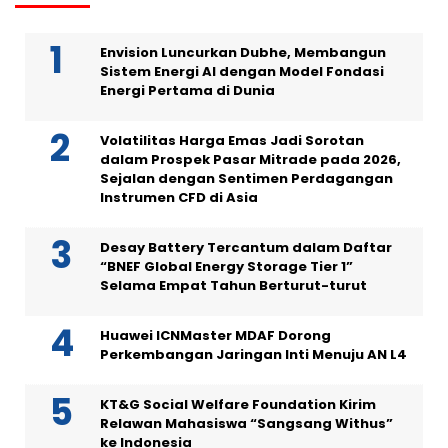
Envision Luncurkan Dubhe, Membangun
Sistem Energi AI dengan Model Fondasi
Energi Pertama di Dunia
Volatilitas Harga Emas Jadi Sorotan
dalam Prospek Pasar Mitrade pada 2026,
Sejalan dengan Sentimen Perdagangan
Instrumen CFD di Asia
Desay Battery Tercantum dalam Daftar
“BNEF Global Energy Storage Tier 1”
Selama Empat Tahun Berturut-turut
Huawei ICNMaster MDAF Dorong
Perkembangan Jaringan Inti Menuju AN L4
KT&G Social Welfare Foundation Kirim
Relawan Mahasiswa “Sangsang Withus”
ke Indonesia