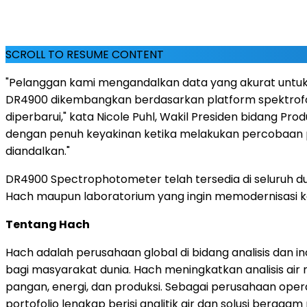
SCROLL TO RESUME CONTENT
"Pelanggan kami mengandalkan data yang akurat untuk 
DR4900 dikembangkan berdasarkan platform spektrof
diperbarui," kata Nicole Puhl, Wakil Presiden bidang Pr
dengan penuh keyakinan ketika melakukan percobaan p
diandalkan."
DR4900 Spectrophotometer telah tersedia di seluruh 
Hach maupun laboratorium yang ingin memodernisasi k
Tentang Hach
Hach adalah perusahaan global di bidang analisis dan 
bagi masyarakat dunia. Hach meningkatkan analisis air
pangan, energi, dan produksi. Sebagai perusahaan ope
portofolio lengkap berisi analitik air dan solusi berag