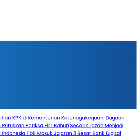
han KPK di Kementerian Ketenagakerjaan: Dugaan
Putuskan Periksa Firli Bahuri
Secarik Ijazah Menjadi
 Indonesia Tbk Masuk Jajaran 3 Besar Bank Digital