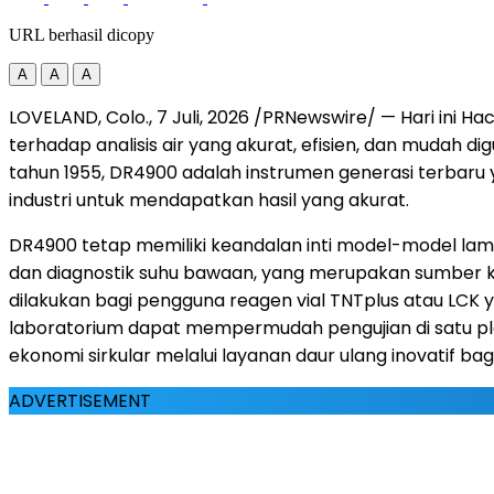
URL berhasil dicopy
A
A
A
LOVELAND, Colo.
,
7 Juli, 2026
/PRNewswire/ — Hari ini H
terhadap analisis air yang akurat, efisien, dan mudah 
tahun 1955, DR4900 adalah instrumen generasi terbaru
industri untuk mendapatkan hasil yang akurat.
DR4900 tetap memiliki keandalan inti model-model lama 
dan diagnostik suhu bawaan, yang merupakan sumber ke
dilakukan bagi pengguna reagen vial TNTplus atau LCK
laboratorium dapat mempermudah pengujian di satu pl
ekonomi sirkular melalui layanan daur ulang inovatif bagi 
ADVERTISEMENT