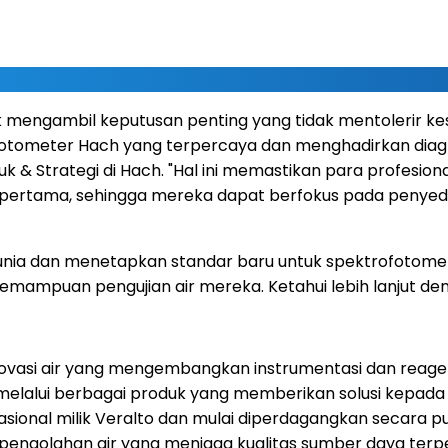
mengambil keputusan penting yang tidak mentolerir kes
otometer Hach yang terpercaya dan menghadirkan diag
oduk & Strategi di Hach. "Hal ini memastikan para profes
ertama, sehingga mereka dapat berfokus pada penyediaa
dunia dan menetapkan standar baru untuk spektrofotome
emampuan pengujian air mereka. Ketahui lebih lanjut d
inovasi air yang mengembangkan instrumentasi dan reage
 melalui berbagai produk yang memberikan solusi kepada 
rasional milik Veralto dan mulai diperdagangkan secara
am pengolahan air yang menjaga kualitas sumber daya terpe