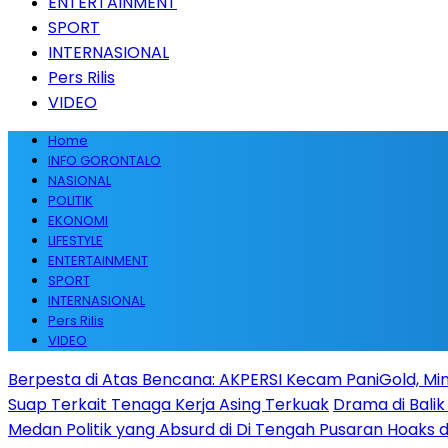
ENTERTAINMENT
SPORT
INTERNASIONAL
Pers Rilis
VIDEO
Home
INFO GORONTALO
NASIONAL
POLITIK
EKONOMI
LIFESTYLE
ENTERTAINMENT
SPORT
INTERNASIONAL
Pers Rilis
VIDEO
Berpesta di Atas Bencana: AKPERSI Kecam PaniGold, Min
Suap Terkait Tenaga Kerja Asing Terkuak
Drama di Balik
Medan Politik yang Absurd di Di Tengah Pusaran Hoaks