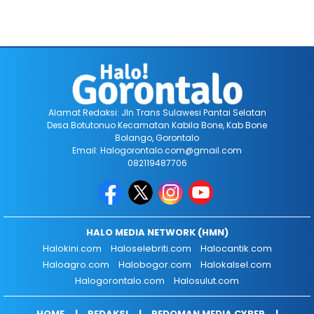
Alamat Redaksi: Jln Trans Sulawesi Pantai Selatan
Desa Botutonuo Kecamatan Kabila Bone, Kab Bone
Bolango, Gorontalo
Email: Halogorontalo.com@gmail.com
082119487706
HALO MEDIA NETWORK (HMN)
Halokini.com
Haloselebriti.com
Halocantik.com
Haloagro.com
Halobogor.com
Halokalsel.com
Halogorontalo.com
Halosulut.com
HOME
REDAKSI
PEDOMAN MEDIA CYBER