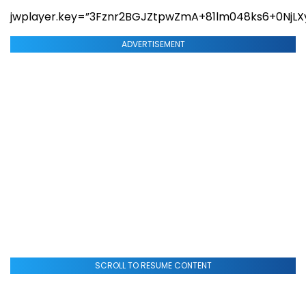
jwplayer.key=”3Fznr2BGJZtpwZmA+81lm048ks6+0NjLX
ADVERTISEMENT
SCROLL TO RESUME CONTENT