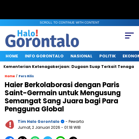
SCROLL TO CONTINUE WITH CONTENT
HOME
INFO GORONTALO
NASIONAL
POLITIK
EKONO
terian Ketenagakerjaan: Dugaan Suap Terkait Tenaga Kerja Asi
/
Home
Pers Rilis
Haier Berkolaborasi dengan Paris
Saint-Germain untuk Mengusung
Semangat Sang Juara bagi Para
Pengguna Global
Tim Halo Gorontalo
- Pewarta
Jumat, 2 Januari 2026
- 01:18 WIB