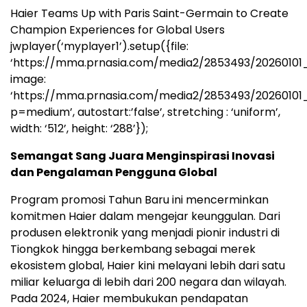
Haier Teams Up with Paris Saint-Germain to Create
Champion Experiences for Global Users
jwplayer(‘myplayer1’).setup({file:
‘https://mma.prnasia.com/media2/2853493/20260101_
image:
‘https://mma.prnasia.com/media2/2853493/20260101
p=medium’, autostart:’false’, stretching : ‘uniform’,
width: ‘512’, height: ‘288’});
Semangat Sang Juara Menginspirasi Inovasi
dan Pengalaman Pengguna Global
Program promosi Tahun Baru ini mencerminkan
komitmen Haier dalam mengejar keunggulan. Dari
produsen elektronik yang menjadi pionir industri di
Tiongkok hingga berkembang sebagai merek
ekosistem global, Haier kini melayani lebih dari satu
miliar keluarga di lebih dari 200 negara dan wilayah.
Pada 2024, Haier membukukan pendapatan