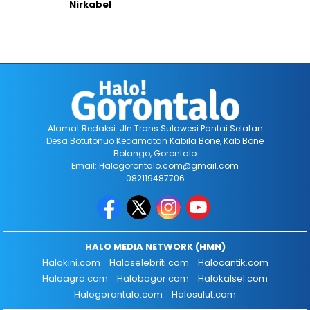
Nirkabel
Alamat Redaksi: Jln Trans Sulawesi Pantai Selatan
Desa Botutonuo Kecamatan Kabila Bone, Kab Bone
Bolango, Gorontalo
Email: Halogorontalo.com@gmail.com
082119487706
HALO MEDIA NETWORK (HMN)
Halokini.com
Haloselebriti.com
Halocantik.com
Haloagro.com
Halobogor.com
Halokalsel.com
Halogorontalo.com
Halosulut.com