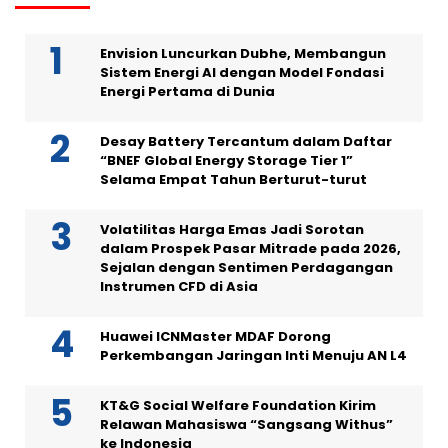
Envision Luncurkan Dubhe, Membangun
Sistem Energi AI dengan Model Fondasi
Energi Pertama di Dunia
Desay Battery Tercantum dalam Daftar
“BNEF Global Energy Storage Tier 1”
Selama Empat Tahun Berturut-turut
Volatilitas Harga Emas Jadi Sorotan
dalam Prospek Pasar Mitrade pada 2026,
Sejalan dengan Sentimen Perdagangan
Instrumen CFD di Asia
Huawei ICNMaster MDAF Dorong
Perkembangan Jaringan Inti Menuju AN L4
KT&G Social Welfare Foundation Kirim
Relawan Mahasiswa “Sangsang Withus”
ke Indonesia