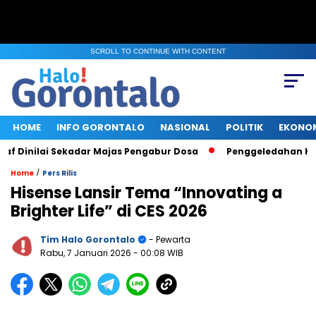
SCROLL TO CONTINUE WITH CONTENT
HOME
INFO GORONTALO
NASIONAL
POLITIK
EKONO
inilai Sekadar Majas Pengabur Dosa
Penggeledahan KPK di K
/
Home
Pers Rilis
Hisense Lansir Tema “Innovating a
Brighter Life” di CES 2026
Tim Halo Gorontalo
- Pewarta
Rabu, 7 Januari 2026
- 00:08 WIB