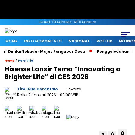
SCROLL TO CONTINUE WITH CONTENT
HOME
INFO GORONTALO
NASIONAL
POLITIK
EKONO
inilai Sekadar Majas Pengabur Dosa
Penggeledahan KPK di K
/
Home
Pers Rilis
Hisense Lansir Tema “Innovating a
Brighter Life” di CES 2026
Tim Halo Gorontalo
- Pewarta
Rabu, 7 Januari 2026
- 00:08 WIB
A
A
A