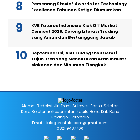
Pemenang Stevie® Awards for Technology
Excellence Tahunan Ketiga Diumumkan
KVB Futures Indonesia Kick Off Market
Connect 2026, Dorong Literasi Trading
yang Aman dan Bertanggung Jawab
September Ini, SIAL Guangzhou Soroti
Tujuh Tren yang Menentukan Arah Industri
Makanan dan Minuman Tiongkok
Alamat Redaksi: Jln Trans Sulawesi Pantai Selatan
Desa Botutonuo Kecamatan Kabila Bone, Kab Bone
Bolango, Gorontalo
Email: Halogorontalo.com@gmail.com
082119487706