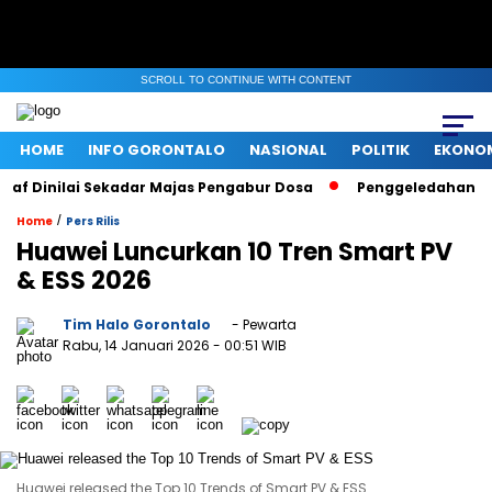
SCROLL TO CONTINUE WITH CONTENT
HOME
INFO GORONTALO
NASIONAL
POLITIK
EKONO
Dinilai Sekadar Majas Pengabur Dosa
Penggeledahan KPK di
/
Home
Pers Rilis
Huawei Luncurkan 10 Tren Smart PV
& ESS 2026
Tim Halo Gorontalo
- Pewarta
Rabu, 14 Januari 2026
- 00:51 WIB
Huawei released the Top 10 Trends of Smart PV & ESS