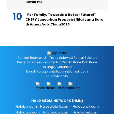
untuk PC
“For Family, Towards a Better Future!”
CHERY Luncurkan Proposisi Nilai yang Baru
di Ajang AutoChina2026
Alamat Redaksi: Jln Trans Sulawesi Pantai Selatan
Desa Botutonuo Kecamatan Kabila Bone, Kab Bone
Bolango, Gorontalo
Email: Halogorontalo.com@gmail.com
082119487706
HALO MEDIA NETWORK (HMN)
Halokini.com
Haloselebriti.com
Halocantik.com
Haloagro.com
Halobogor.com
Halokalsel.com