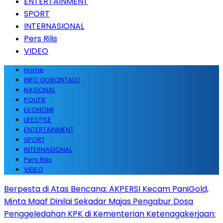
ENTERTAINMENT
SPORT
INTERNASIONAL
Pers Rilis
VIDEO
Home
INFO GORONTALO
NASIONAL
POLITIK
EKONOMI
LIFESTYLE
ENTERTAINMENT
SPORT
INTERNASIONAL
Pers Rilis
VIDEO
Berpesta di Atas Bencana: AKPERSI Kecam PaniGold,
Minta Maaf Dinilai Sekadar Majas Pengabur Dosa
Penggeledahan KPK di Kementerian Ketenagakerjaan: