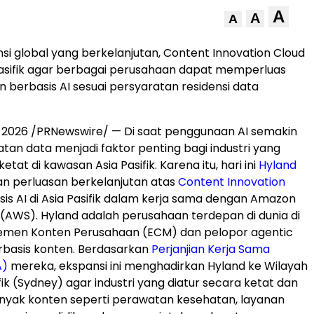
A
A
A
nsi global yang berkelanjutan, Content Innovation Cloud
 Pasifik agar berbagai perusahaan dapat memperluas
 berbasis AI sesuai persyaratan residensi data
, 2026
/PRNewswire/ — Di saat penggunaan AI semakin
atan data menjadi faktor penting bagi industri yang
etat di kawasan Asia Pasifik. Karena itu, hari ini
Hyland
perluasan berkelanjutan atas
Content Innovation
is AI di Asia Pasifik dalam kerja sama dengan Amazon
(AWS). Hyland adalah perusahaan terdepan di dunia di
emen Konten Perusahaan (ECM) dan pelopor agentic
rbasis konten. Berdasarkan
Perjanjian Kerja Sama
A)
mereka, ekspansi ini menghadirkan Hyland ke Wilayah
ik (Sydney) agar industri yang diatur secara ketat dan
nyak konten seperti perawatan kesehatan, layanan