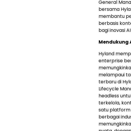
General Mana
bersama Hyland
membantu pel
berbasis kon
bagi inovasi AI
Mendukung Ag
Hyland mempe
enterprise b
memungkinkan
melampaui tah
terbaru di Hy
Lifecycle Ma
headless unt
terkelola, kon
satu platform
berbagai indus
memungkinkan
nyata, dengan