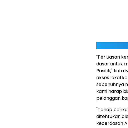
"Perluasan k
dasar untuk me
Pasifik," kata
akses lokal k
sepenuhnya m
kami harap b
pelanggan ka
"Tahap berik
ditentukan o
kecerdasan AI