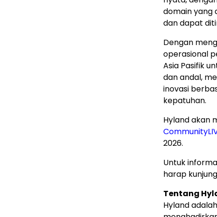
domain yang 
dan dapat diti
Dengan mengha
operasional 
Asia Pasifik 
dan andal, m
inovasi berba
kepatuhan.
Hyland akan 
CommunityLI
2026.
Untuk informas
harap kunjung
Tentang Hyl
Hyland adala
menghadirkan