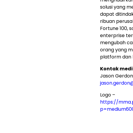
solusi yang 
dapat ditinda
ribuan perusa
Fortune 100, 
enterprise te
mengubah car
orang yang me
platform dan 
Kontak medi
Jason Gerdon
jason.gerdon
Logo –
https://mma.
p=medium60