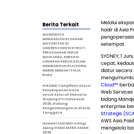
Melalui ekspa
Berita Terkait
hadir di Asia
MONDEVITA
pengoperasian
MENGAKUISISI SAHAM
setempat.
MAYORITAS DI
UNDERSCORE DISTRICT,
PERUSAHAAN INDUK
SYDNEY
,
1 Juni
MAGLIANO, SEBAGAI
LANGKAH KEDUA DALAM
cepat, kedaul
MEMBANGUN PLATFORM
diatur secara k
MEREK MEWAH ITALIA
BARU
mengumumkan 
Cloud™
berbas
HIKSEMI Tampilkan Solusi
Penyimpanan Data
Web Services 
untuk Seluruh Skenario
bidang Manaj
di Ajang DTI Indonesia
2026, Dukung
enterprise be
Pengembangan AI di Asia
Tenggara
Strategis (SC
AWS Asia Pasif
Huawei Jadi Mitra bagi
mengelola ba
Ajang GSMA M360 ASEAN
2026