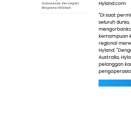
Hyland.com
Indonesia, Percepat
Ekspansi Global
"Di saat perm
seluruh dunia
mengorbankan
kemampuan ko
regional merek
Hyland. "Deng
Australia, Hy
pelanggan kam
pengoperasian