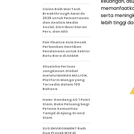
keuangan, asu
memanfaatkan 
Cision Raih MarTech
Breakthrough Awards
serta meningk
2026 untuk Pemantauan
lebih tinggi da
dan Analisis Media
Sosial, Distribusi Siaran
Pers, dan AEO
Fair Finance Asia Desak
Perbankan Hentikan
Pendanaan untuk Sektor
Batu Bara di ASEAN
Shueisha Perluas
Jangkauan Global
melalui MANGA MILLION,
Platform Manga yang
Tersedia dalam 100
Bahasa
Haier Gandeng AO 1 Point
Slam, Buka Peluang bagi
Petenis Komunitas
Tampil di Ajang Grand
Slam
SUS ENVIRONMENT Raih
Dua Proyek WtE di