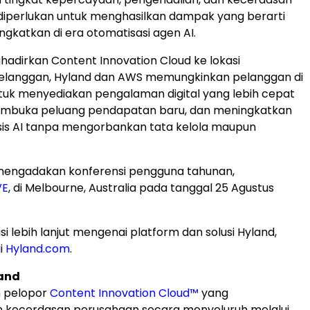
diperlukan untuk menghasilkan dampak yang berarti
ngkatkan di era otomatisasi agen AI.
dirkan Content Innovation Cloud ke lokasi
pelanggan, Hyland dan AWS memungkinkan pelanggan di
untuk menyediakan pengalaman digital yang lebih cepat
embuka peluang pendapatan baru, dan meningkatkan
sis AI tanpa mengorbankan tata kelola maupun
mengadakan konferensi pengguna tahunan,
VE
, di Melbourne, Australia pada tanggal 25 Agustus
i lebih lanjut mengenai platform dan solusi Hyland,
i
Hyland.com
.
and
h pelopor
Content Innovation Cloud™
yang
 kecerdasan perusahaan secara menyeluruh melalui