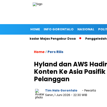
HOME
INFO GORONTALO
NASIONAL
POLI
af Dinilai Sekadar Majas Pengabur Dosa
Penggeledahan KPK
Home
Pers Rilis
/
Hyland dan AWS Hadirk
Konten Ke Asia Pasif
Pelanggan
Tim Halo Gorontalo
- Pewarta
Senin, 1 Juni 2026
- 22:30 WIB