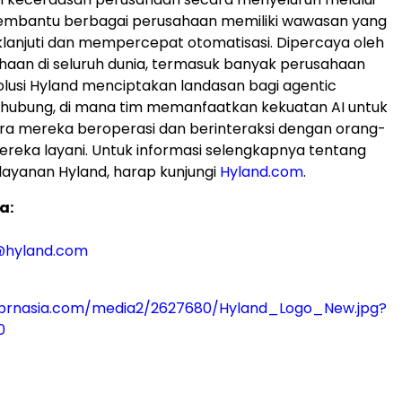
membantu berbagai perusahaan memiliki wawasan yang
klanjuti dan mempercepat otomatisasi. Dipercaya oleh
haan di seluruh dunia, termasuk banyak perusahaan
solusi Hyland menciptakan landasan bagi agentic
rhubung, di mana tim memanfaatkan kekuatan AI untuk
a mereka beroperasi dan berinteraksi dengan orang-
reka layani. Untuk informasi selengkapnya tentang
layanan Hyland, harap kunjungi
Hyland.com
.
a:
@hyland.com
prnasia.com/media2/2627680/Hyland_Logo_New.jpg?
0