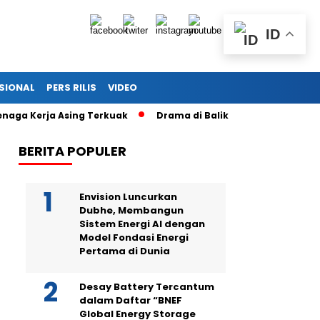
ID
SIONAL
PERS RILIS
VIDEO
Kerja Asing Terkuak
Drama di Balik Sidang Sekjen PDI Perjua
BERITA POPULER
Envision Luncurkan
Dubhe, Membangun
Sistem Energi AI dengan
Model Fondasi Energi
Pertama di Dunia
Desay Battery Tercantum
dalam Daftar “BNEF
Global Energy Storage