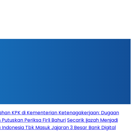
han KPK di Kementerian Ketenagakerjaan: Dugaan
Putuskan Periksa Firli Bahuri
Secarik Ijazah Menjadi
 Indonesia Tbk Masuk Jajaran 3 Besar Bank Digital