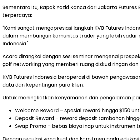
Sementara itu, Bapak Yazid Kanca dari Jakarta Future
terpercaya:
"Kami sangat mengapresiasi langkah KVB Futures Indone
dalam membangun komunitas trader yang lebih sadar ri
Indonesia
."
Acara dirangkai dengan sesi seminar mengenai prospek p
golf networking yang memberi ruang diskusi ringan da
KVB Futures Indonesia beroperasi di bawah pengawasan
data dan kepentingan para klien.
Untuk meningkatkan kenyamanan dan pengalaman para t
Welcome Reward – spesial reward hingga
$150
unt
Deposit Reward – reward deposit tambahan hing
Swap Promo – bebas biaya inap untuk instrumen ter
Dengan regulasi yang kuat dan komitmen pada edukasi k