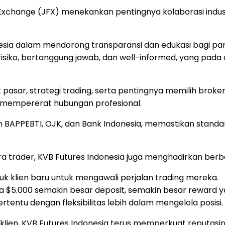
s Exchange (JFX) menekankan pentingnya kolaborasi ind
sia dalam mendorong transparansi dan edukasi bagi para
siko, bertanggung jawab, dan well-informed, yang pada
asar, strategi trading, serta pentingnya memilih broker 
n mempererat hubungan profesional.
 BAPPEBTI, OJK, dan Bank Indonesia, memastikan standar
rader, KVB Futures Indonesia juga menghadirkan berba
uk klien baru untuk mengawali perjalan trading mereka.
ga
$5.000
semakin besar deposit, semakin besar reward y
tentu dengan fleksibilitas lebih dalam mengelola posisi.
lien, KVB Futures Indonesia terus memperkuat reputasiny