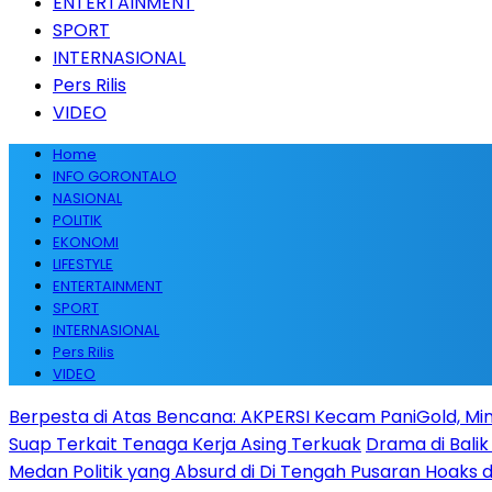
ENTERTAINMENT
SPORT
INTERNASIONAL
Pers Rilis
VIDEO
Home
INFO GORONTALO
NASIONAL
POLITIK
EKONOMI
LIFESTYLE
ENTERTAINMENT
SPORT
INTERNASIONAL
Pers Rilis
VIDEO
Berpesta di Atas Bencana: AKPERSI Kecam PaniGold, Min
Suap Terkait Tenaga Kerja Asing Terkuak
Drama di Balik
Medan Politik yang Absurd di Di Tengah Pusaran Hoaks