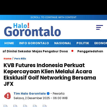
SCROLL TO CONTINUE WITH CONTENT
HOME
INFO GORONTALO
NASIONAL
POLITIK
EKONO
 Dinilai Sekadar Majas Pengabur Dosa
Penggeledahan KPK di
/
Home
Pers Rilis
KVB Futures Indonesia Perkuat
Kepercayaan Klien Melalui Acara
Eksklusif Golf Networking Bersama
JFX
Tim Halo Gorontalo
- Pewarta
Selasa, 2 Desember 2025
- 06:00 WIB