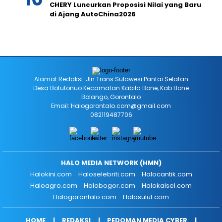
CHERY Luncurkan Proposisi Nilai yang Baru
di Ajang AutoChina2026
Alamat Redaksi: Jln Trans Sulawesi Pantai Selatan
Desa Botutonuo Kecamatan Kabila Bone, Kab Bone
Bolango, Gorontalo
Email: Halogorontalo.com@gmail.com
082119487706
HALO MEDIA NETWORK (HMN)
Halokini.com
Haloselebriti.com
Halocantik.com
Haloagro.com
Halobogor.com
Halokalsel.com
Halogorontalo.com
Halosulut.com
HOME
REDAKSI
PEDOMAN MEDIA CYBER