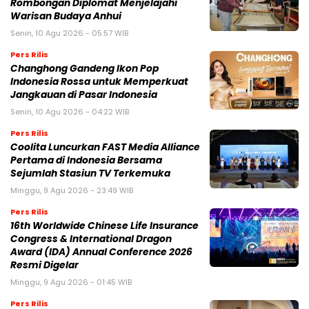
Rombongan Diplomat Menjelajahi
Warisan Budaya Anhui
Senin, 10 Agu 2026 - 05:57 WIB
Pers Rilis
Changhong Gandeng Ikon Pop
Indonesia Rossa untuk Memperkuat
Jangkauan di Pasar Indonesia
Senin, 10 Agu 2026 - 04:22 WIB
Pers Rilis
Coolita Luncurkan FAST Media Alliance
Pertama di Indonesia Bersama
Sejumlah Stasiun TV Terkemuka
Minggu, 9 Agu 2026 - 23:49 WIB
Pers Rilis
16th Worldwide Chinese Life Insurance
Congress & International Dragon
Award (IDA) Annual Conference 2026
Resmi Digelar
Minggu, 9 Agu 2026 - 01:45 WIB
Pers Rilis