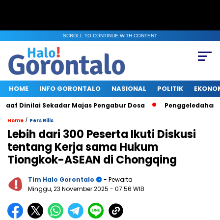
SCROLL TO CONTINUE WITH CONTENT
HOME
INFO GORONTALO
NASIONAL
POLITIK
EKONO
 Dinilai Sekadar Majas Pengabur Dosa
Penggeledahan KPK d
/
Home
Pers Rilis
Lebih dari 300 Peserta Ikuti Diskusi
tentang Kerja sama Hukum
Tiongkok-ASEAN di Chongqing
Tim Halo Gorontalo
- Pewarta
Minggu, 23 November 2025
- 07:56 WIB