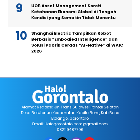
UOB Asset Management Soroti
Ketahanan Ekonomi Global di Tengah
Kondisi yang Semakin Tidak Menentu
Shanghai Electric Tampilkan Robot
Berbasis “Embodied Intelligence” dan
Solusi Pabrik Cerdas “AI-Native” di WAIC
2026
Alamat Redaksi: Jln Trans Sulawesi Pantai Selatan
Desa Botutonuo Kecamatan Kabila Bone, Kab Bone
Bolango, Gorontalo
Email: Halogorontalo.com@gmail.com
082119487706