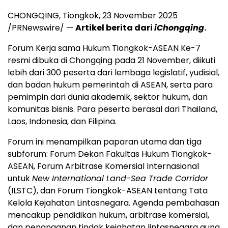
CHONGQING
, Tiongkok,
23 November 2025
/PRNewswire/ —
Artikel berita dari
iChongqing
.
Forum Kerja sama Hukum Tiongkok-ASEAN Ke-7
resmi dibuka di
Chongqing
pada 21 November, diikuti
lebih dari 300 peserta dari lembaga legislatif, yudisial,
dan badan hukum pemerintah di ASEAN, serta para
pemimpin dari dunia akademik, sektor hukum, dan
komunitas bisnis. Para peserta berasal dari
Thailand
,
Laos
,
Indonesia
, dan Filipina.
Forum ini menampilkan paparan utama dan tiga
subforum: Forum Dekan Fakultas Hukum Tiongkok-
ASEAN, Forum Arbitrase Komersial Internasional
untuk
New International Land-Sea Trade Corridor
(ILSTC), dan Forum Tiongkok-ASEAN tentang Tata
Kelola Kejahatan Lintasnegara. Agenda pembahasan
mencakup pendidikan hukum, arbitrase komersial,
dan penanganan tindak kejahatan lintasnegara guna