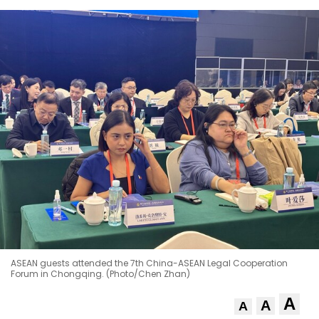
ASEAN guests attended the 7th China-ASEAN Legal Cooperation
Forum in Chongqing. (Photo/Chen Zhan)
A
A
A