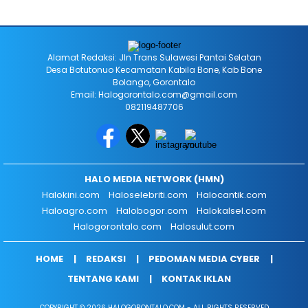
Alamat Redaksi: Jln Trans Sulawesi Pantai Selatan
Desa Botutonuo Kecamatan Kabila Bone, Kab Bone
Bolango, Gorontalo
Email: Halogorontalo.com@gmail.com
082119487706
HALO MEDIA NETWORK (HMN)
Halokini.com
Haloselebriti.com
Halocantik.com
Haloagro.com
Halobogor.com
Halokalsel.com
Halogorontalo.com
Halosulut.com
HOME
REDAKSI
PEDOMAN MEDIA CYBER
TENTANG KAMI
KONTAK IKLAN
COPYRIGHT © 2026 HALOGORONTALO.COM - ALL RIGHTS RESERVED