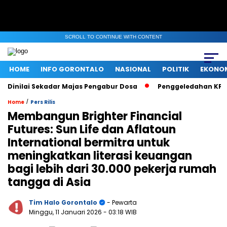
SCROLL TO CONTINUE WITH CONTENT
HOME
INFO GORONTALO
NASIONAL
POLITIK
EKONO
lai Sekadar Majas Pengabur Dosa
Penggeledahan KPK di Keme
/
Home
Pers Rilis
Membangun Brighter Financial
Futures: Sun Life dan Aflatoun
International bermitra untuk
meningkatkan literasi keuangan
bagi lebih dari 30.000 pekerja rumah
tangga di Asia
Tim Halo Gorontalo
- Pewarta
Minggu, 11 Januari 2026
- 03:18 WIB