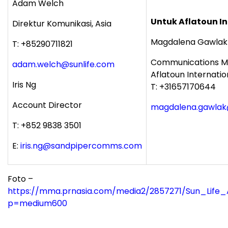
Adam Welch
Untuk Aflatoun I
Direktur Komunikasi, Asia
Magdalena Gawlak
T: +85290711821
Communications M
adam.welch@sunlife.com
Aflatoun Internatio
Iris Ng
T: +31657170644
Account Director
magdalena.gawlak
T: +852 9838 3501
E:
iris.ng@sandpipercomms.com
Foto –
https://mma.prnasia.com/media2/2857271/Sun_Life_
p=medium600