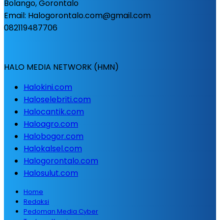
Bolango, Gorontalo
Email: Halogorontalo.com@gmail.com
082119487706
HALO MEDIA NETWORK (HMN)
Halokini.com
Haloselebriti.com
Halocantik.com
Haloagro.com
Halobogor.com
Halokalsel.com
Halogorontalo.com
Halosulut.com
Home
Redaksi
Pedoman Media Cyber