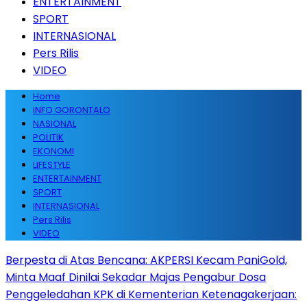
ENTERTAINMENT
SPORT
INTERNASIONAL
Pers Rilis
VIDEO
Home
INFO GORONTALO
NASIONAL
POLITIK
EKONOMI
LIFESTYLE
ENTERTAINMENT
SPORT
INTERNASIONAL
Pers Rilis
VIDEO
Berpesta di Atas Bencana: AKPERSI Kecam PaniGold,
Minta Maaf Dinilai Sekadar Majas Pengabur Dosa
Penggeledahan KPK di Kementerian Ketenagakerjaan: