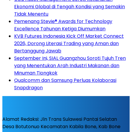
Ekonomi Global di Tengah Kondisi yang Semakin
Tidak Menentu
Pemenang Stevie® Awards for Technology
Excellence Tahunan Ketiga Diumumkan
KVB Futures Indonesia Kick Off Market Connect
2026, Dorong Literasi Trading yang Aman dan
Bertanggung Jawab
September Ini, SIAL Guangzhou Soroti Tujuh Tren
yang Menentukan Arah Industri Makanan dan
Minuman Tiongkok
Qualcomm dan Samsung Perluas Kolaborasi
Snapdragon
Alamat Redaksi: Jln Trans Sulawesi Pantai Selatan
Desa Botutonuo Kecamatan Kabila Bone, Kab Bone