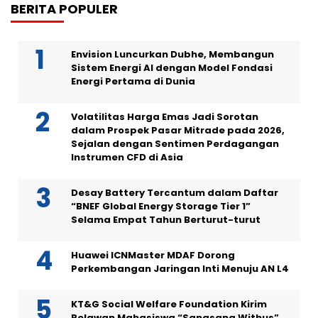
BERITA POPULER
Envision Luncurkan Dubhe, Membangun
Sistem Energi AI dengan Model Fondasi
Energi Pertama di Dunia
Volatilitas Harga Emas Jadi Sorotan
dalam Prospek Pasar Mitrade pada 2026,
Sejalan dengan Sentimen Perdagangan
Instrumen CFD di Asia
Desay Battery Tercantum dalam Daftar
“BNEF Global Energy Storage Tier 1”
Selama Empat Tahun Berturut-turut
Huawei ICNMaster MDAF Dorong
Perkembangan Jaringan Inti Menuju AN L4
KT&G Social Welfare Foundation Kirim
Relawan Mahasiswa “Sangsang Withus”