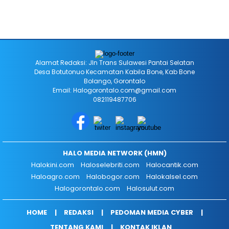
Alamat Redaksi: Jln Trans Sulawesi Pantai Selatan
Desa Botutonuo Kecamatan Kabila Bone, Kab Bone
Bolango, Gorontalo
Email: Halogorontalo.com@gmail.com
082119487706
HALO MEDIA NETWORK (HMN)
Halokini.com
Haloselebriti.com
Halocantik.com
Haloagro.com
Halobogor.com
Halokalsel.com
Halogorontalo.com
Halosulut.com
HOME
REDAKSI
PEDOMAN MEDIA CYBER
TENTANG KAMI
KONTAK IKLAN