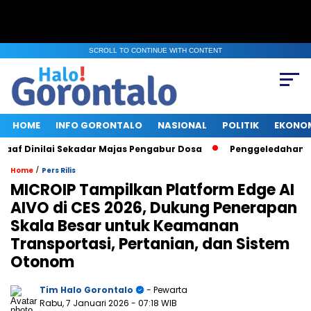
SCROLL TO CONTINUE WITH CONTENT
HOME
INFO GORONTALO
NASIONAL
POLITIK
EKONO
 Dinilai Sekadar Majas Pengabur Dosa
Penggeledahan KPK d
/
Home
Pers Rilis
MICROIP Tampilkan Platform Edge AI
AIVO di CES 2026, Dukung Penerapan
Skala Besar untuk Keamanan
Transportasi, Pertanian, dan Sistem
Otonom
Tim Halo Gorontalo
- Pewarta
Rabu, 7 Januari 2026
- 07:18 WIB