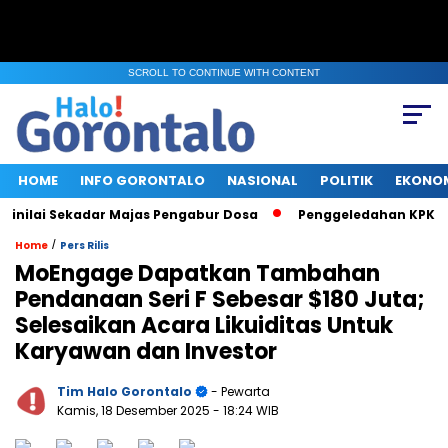
SCROLL TO CONTINUE WITH CONTENT
HOME
INFO GORONTALO
NASIONAL
POLITIK
EKONO
ai Sekadar Majas Pengabur Dosa
Penggeledahan KPK di Kemen
/
Home
Pers Rilis
MoEngage Dapatkan Tambahan
Pendanaan Seri F Sebesar $180 Juta;
Selesaikan Acara Likuiditas Untuk
Karyawan dan Investor
Tim Halo Gorontalo
- Pewarta
Kamis, 18 Desember 2025
- 18:24 WIB