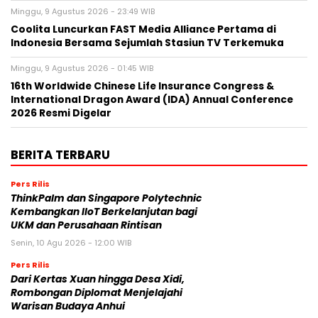
Minggu, 9 Agustus 2026 - 23:49 WIB
Coolita Luncurkan FAST Media Alliance Pertama di
Indonesia Bersama Sejumlah Stasiun TV Terkemuka
Minggu, 9 Agustus 2026 - 01:45 WIB
16th Worldwide Chinese Life Insurance Congress &
International Dragon Award (IDA) Annual Conference
2026 Resmi Digelar
BERITA TERBARU
Pers Rilis
ThinkPalm dan Singapore Polytechnic
Kembangkan IIoT Berkelanjutan bagi
UKM dan Perusahaan Rintisan
Senin, 10 Agu 2026 - 12:00 WIB
Pers Rilis
Dari Kertas Xuan hingga Desa Xidi,
Rombongan Diplomat Menjelajahi
Warisan Budaya Anhui