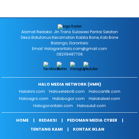
Alamat Redaksi: Jln Trans Sulawesi Pantai Selatan
Desa Botutonuo Kecamatan Kabila Bone, Kab Bone
Bolango, Gorontalo
Email: Halogorontalo.com@gmail.com
082119487706
HALO MEDIA NETWORK (HMN)
Halokini.com
Haloselebriti.com
Halocantik.com
Haloagro.com
Halobogor.com
Halokalsel.com
Halogorontalo.com
Halosulut.com
HOME
REDAKSI
PEDOMAN MEDIA CYBER
TENTANG KAMI
KONTAK IKLAN