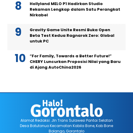
Hollyland MELO P1 Hadirkan Studio
Rekaman Lengkap dalam Satu Perangkat
Nirkabel
Gravity Game Unite Resmi Buka Open
Beta Test Kedua Ragnarok Zero: Global
untuk PC
“For Family, Towards a Better Future!”
CHERY Luncurkan Proposisi Nilai yang Baru
di Ajang AutoChina2026
Alamat Redaksi: Jln Trans Sulawesi Pantai Selatan
Desa Botutonuo Kecamatan Kabila Bone, Kab Bone
Bolango, Gorontalo