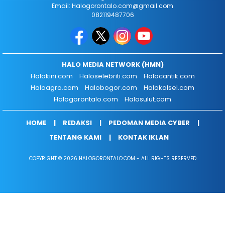
Email: Halogorontalo.com@gmail.com
082119487706
HALO MEDIA NETWORK (HMN)
Halokini.com
Haloselebriti.com
Halocantik.com
Haloagro.com
Halobogor.com
Halokalsel.com
Halogorontalo.com
Halosulut.com
HOME
REDAKSI
PEDOMAN MEDIA CYBER
TENTANG KAMI
KONTAK IKLAN
COPYRIGHT © 2026 HALOGORONTALO.COM - ALL RIGHTS RESERVED