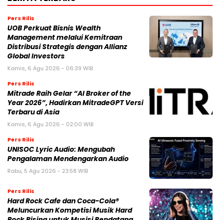
Pers Rilis
UOB Perkuat Bisnis Wealth
Management melalui Kemitraan
Distribusi Strategis dengan Allianz
Global Investors
Kamis, 6 Agu 2026 - 06:39 WIB
Pers Rilis
Mitrade Raih Gelar “AI Broker of the
Year 2026”, Hadirkan MitradeGPT Versi
Terbaru di Asia
Kamis, 6 Agu 2026 - 02:00 WIB
Pers Rilis
UNISOC Lyric Audio: Mengubah
Pengalaman Mendengarkan Audio
Rabu, 5 Agu 2026 - 23:58 WIB
Pers Rilis
Hard Rock Cafe dan Coca-Cola®
Meluncurkan Kompetisi Musik Hard
Rock Rising untuk Musisi Pendatang