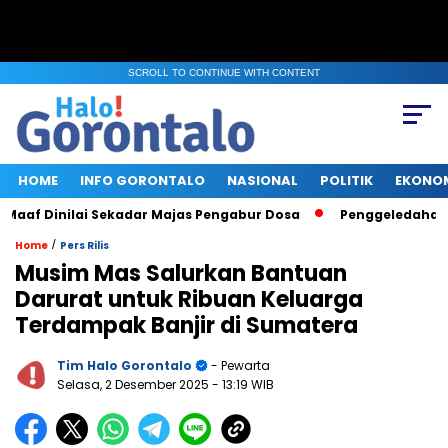
SCROLL TO CONTINUE WITH CONTENT
HOME
INFO GORONTALO
NASIONAL
POLITIK
EKONO
f Dinilai Sekadar Majas Pengabur Dosa
Penggeledahan KPK 
/
Home
Pers Rilis
Musim Mas Salurkan Bantuan
Darurat untuk Ribuan Keluarga
Terdampak Banjir di Sumatera
Tim Halo Gorontalo
- Pewarta
Selasa, 2 Desember 2025
- 13:19 WIB