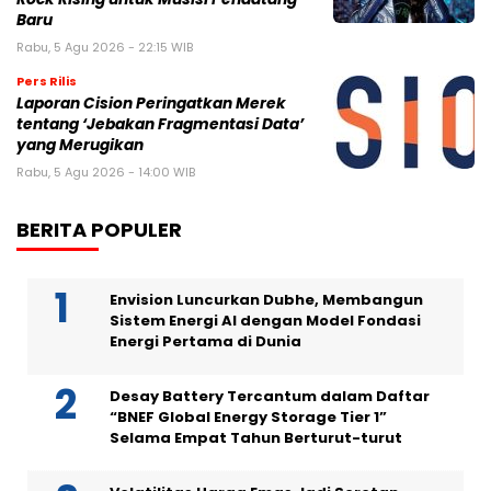
Baru
Rabu, 5 Agu 2026 - 22:15 WIB
Pers Rilis
Laporan Cision Peringatkan Merek
tentang ‘Jebakan Fragmentasi Data’
yang Merugikan
Rabu, 5 Agu 2026 - 14:00 WIB
BERITA POPULER
Envision Luncurkan Dubhe, Membangun
Sistem Energi AI dengan Model Fondasi
Energi Pertama di Dunia
Desay Battery Tercantum dalam Daftar
“BNEF Global Energy Storage Tier 1”
Selama Empat Tahun Berturut-turut