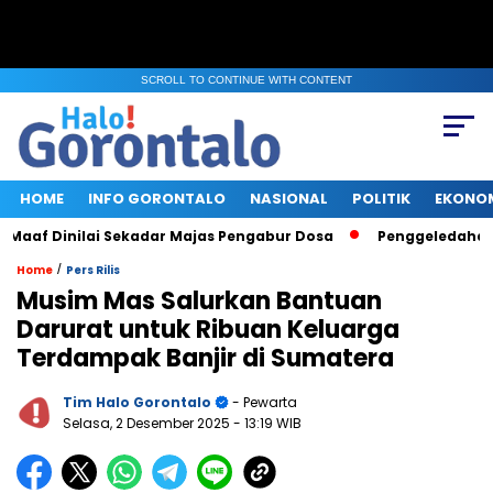
SCROLL TO CONTINUE WITH CONTENT
HOME
INFO GORONTALO
NASIONAL
POLITIK
EKONO
af Dinilai Sekadar Majas Pengabur Dosa
Penggeledahan KPK 
/
Home
Pers Rilis
Musim Mas Salurkan Bantuan
Darurat untuk Ribuan Keluarga
Terdampak Banjir di Sumatera
Tim Halo Gorontalo
- Pewarta
Selasa, 2 Desember 2025
- 13:19 WIB