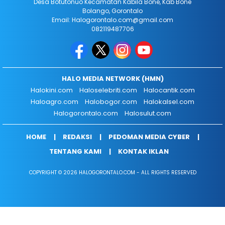
Desa Botutonuo Kecamatan Kabila Bone, Kab Bone
Bolango, Gorontalo
Email: Halogorontalo.com@gmail.com
082119487706
HALO MEDIA NETWORK (HMN)
Halokini.com
Haloselebriti.com
Halocantik.com
Haloagro.com
Halobogor.com
Halokalsel.com
Halogorontalo.com
Halosulut.com
HOME
REDAKSI
PEDOMAN MEDIA CYBER
TENTANG KAMI
KONTAK IKLAN
COPYRIGHT © 2026 HALOGORONTALO.COM - ALL RIGHTS RESERVED