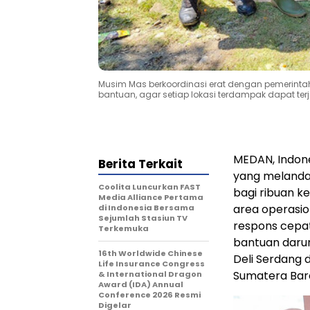
Musim Mas berkoordinasi erat dengan pemerinta
bantuan, agar setiap lokasi terdampak dapat t
MEDAN
, Indo
Berita Terkait
yang meland
Coolita Luncurkan FAST
bagi ribuan k
Media Alliance Pertama
area operasio
di Indonesia Bersama
Sejumlah Stasiun TV
respons cepat
Terkemuka
bantuan darura
16th Worldwide Chinese
Deli Serdang 
Life Insurance Congress
Sumatera Bar
& International Dragon
Award (IDA) Annual
Conference 2026 Resmi
Digelar