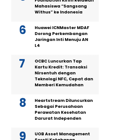
Foundation Kirim Relawan
Mahasiswa “Sangsang
Withus” ke Indonesia
Huawei ICNMaster MDAF
Dorong Perkembangan
Jaringan Inti Menuju AN
L4
OCBC Luncurkan Tap
Kartu Kredit: Transaksi
Nirsentuh dengan
Teknologi NFC, Cepat dan
Memberi Kemudahan
Heartstream Diluncurkan
Sebagai Perusahaan
Perawatan Kesehatan
Darurat Independen
UOB Asset Management
Soroti Ketahanan