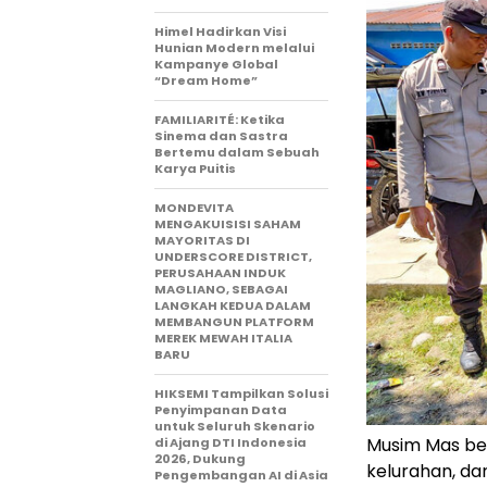
Himel Hadirkan Visi
Hunian Modern melalui
Kampanye Global
“Dream Home”
FAMILIARITÉ: Ketika
Sinema dan Sastra
Bertemu dalam Sebuah
Karya Puitis
MONDEVITA
MENGAKUISISI SAHAM
MAYORITAS DI
UNDERSCORE DISTRICT,
PERUSAHAAN INDUK
MAGLIANO, SEBAGAI
LANGKAH KEDUA DALAM
MEMBANGUN PLATFORM
MEREK MEWAH ITALIA
BARU
HIKSEMI Tampilkan Solusi
Penyimpanan Data
untuk Seluruh Skenario
Musim Mas be
di Ajang DTI Indonesia
2026, Dukung
kelurahan, d
Pengembangan AI di Asia