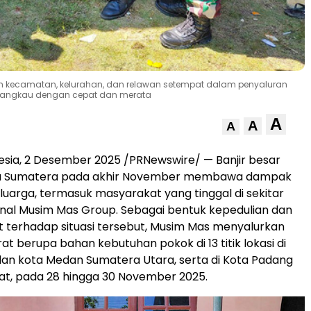
h kecamatan, kelurahan, dan relawan setempat dalam penyaluran
erjangkau dengan cepat dan merata
A
A
A
nesia, 2 Desember 2025 /PRNewswire/ — Banjir besar
a Sumatera pada akhir November membawa dampak
eluarga, termasuk masyarakat yang tinggal di sekitar
nal Musim Mas Group. Sebagai bentuk kepedulian dan
 terhadap situasi tersebut, Musim Mas menyalurkan
t berupa bahan kebutuhan pokok di 13 titik lokasi di
dan kota Medan Sumatera Utara, serta di Kota Padang
at, pada 28 hingga
30 November 2025
.