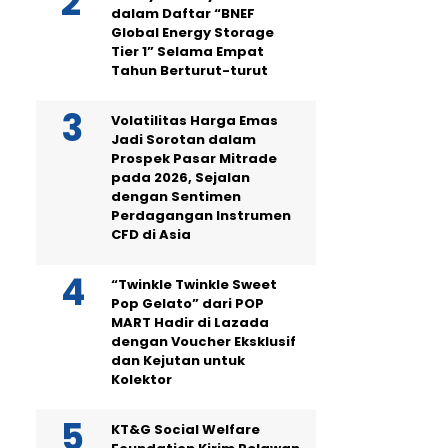
dalam Daftar “BNEF
Global Energy Storage
Tier 1” Selama Empat
Tahun Berturut-turut
Volatilitas Harga Emas
Jadi Sorotan dalam
Prospek Pasar Mitrade
pada 2026, Sejalan
dengan Sentimen
Perdagangan Instrumen
CFD di Asia
“Twinkle Twinkle Sweet
Pop Gelato” dari POP
MART Hadir di Lazada
dengan Voucher Eksklusif
dan Kejutan untuk
Kolektor
KT&G Social Welfare