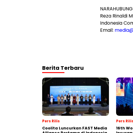
NARAHUBUNG
Reza Rinaldi M
Indonesia Co
Email:
media
Berita Terbaru
Pers Rilis
Pers Rili
Coolita Luncurkan FAST Media
16th Wo
Alliance Pertama di Indonesia
Insuran