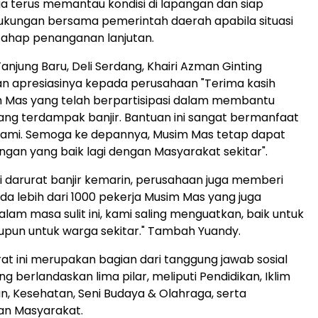
a terus memantau kondisi di lapangan dan siap
ungan bersama pemerintah daerah apabila situasi
ahap penanganan lanjutan.
anjung Baru, Deli Serdang,
Khairi Azman Ginting
 apresiasinya kepada perusahaan "Terima kasih
 Mas yang telah berpartisipasi dalam membantu
ng terdampak banjir. Bantuan ini sangat bermanfaat
kami. Semoga ke depannya, Musim Mas tetap dapat
ngan yang baik lagi dengan Masyarakat sekitar".
i darurat banjir kemarin, perusahaan juga memberi
a lebih dari 1000 pekerja Musim Mas yang juga
lam masa sulit ini, kami saling menguatkan, baik untuk
pun untuk warga sekitar." Tambah Yuandy
.
at ini merupakan bagian dari tanggung jawab sosial
 berlandaskan lima pilar, meliputi Pendidikan, Iklim
n, Kesehatan,
Seni Budaya
& Olahraga, serta
n Masyarakat.