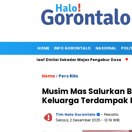
HOME
INFO GORONTALO
NASIONAL
POLI
 Minta Maaf Dinilai Sekadar Majas Pengabur Dosa
Penggeled
Home
Pers Rilis
/
Musim Mas Salurkan B
Keluarga Terdampak B
Tim Halo Gorontalo
- Pewarta
Selasa, 2 Desember 2025
- 13:19 WIB