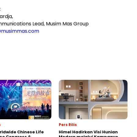
:
ardja,
mmunications Lead, Musim Mas Group
@musimmas.com
s
Pers Rilis
rldwide Chinese Life
Himel Hadirkan Visi Hunian
ce Congress &
Modern melalui Kampanye