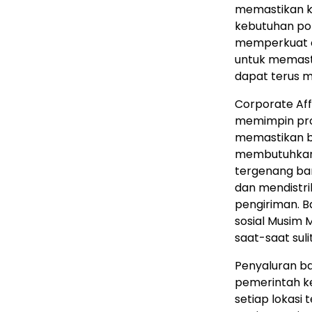
memastikan k
kebutuhan po
memperkuat o
untuk memast
dapat terus 
Corporate Aff
memimpin pros
memastikan b
membutuhkan. 
tergenang ban
dan mendistri
pengiriman. B
sosial Musim 
saat-saat suli
Penyaluran ba
pemerintah k
setiap lokasi