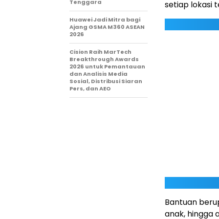
Tenggara
setiap lokasi
Huawei Jadi Mitra bagi
Ajang GSMA M360 ASEAN
2026
Cision Raih MarTech
Breakthrough Awards
2026 untuk Pemantauan
dan Analisis Media
Sosial, Distribusi Siaran
Pers, dan AEO
Bantuan berupa
anak, hingga a