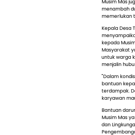
Musim Mas jug
menambah duk
memerlukan t
Kepala Desa T
menyampaikan
kepada Musim
Masyarakat ya
untuk warga 
menjalin hubu
"Dalam kondis
bantuan kepad
terdampak. Da
karyawan mau
Bantuan darur
Musim Mas yang
dan Lingkunga
Pengembanga