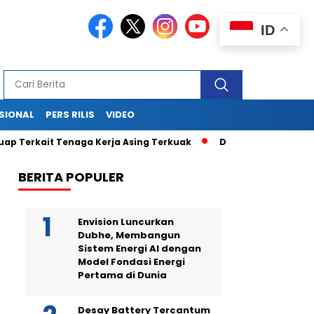
ID
SIONAL
PERS RILIS
VIDEO
t Tenaga Kerja Asing Terkuak
Drama di Balik Sidang Sekjen 
BERITA POPULER
Envision Luncurkan
Dubhe, Membangun
Sistem Energi AI dengan
Model Fondasi Energi
Pertama di Dunia
Desay Battery Tercantum