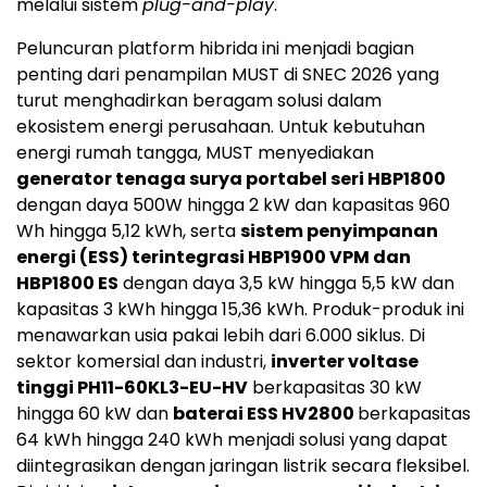
melalui sistem
plug-and-play
.
Peluncuran platform hibrida ini menjadi bagian
penting dari penampilan MUST di SNEC 2026 yang
turut menghadirkan beragam solusi dalam
ekosistem energi perusahaan. Untuk kebutuhan
energi rumah tangga, MUST menyediakan
generator tenaga surya portabel seri HBP1800
dengan daya 500W hingga 2 kW dan kapasitas 960
Wh hingga 5,12 kWh, serta
sistem penyimpanan
energi (ESS) terintegrasi HBP1900 VPM dan
HBP1800 ES
dengan daya 3,5 kW hingga 5,5 kW dan
kapasitas 3 kWh hingga 15,36 kWh. Produk-produk ini
menawarkan usia pakai lebih dari 6.000 siklus. Di
sektor komersial dan industri,
inverter voltase
tinggi PH11-60KL3-EU-HV
berkapasitas 30 kW
hingga 60 kW dan
baterai ESS HV2800
berkapasitas
64 kWh hingga 240 kWh menjadi solusi yang dapat
diintegrasikan dengan jaringan listrik secara fleksibel.