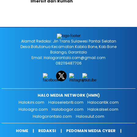
Imersif dari Rumah
Alamat Redaksi: Jln Trans Sulawesi Pantai Selatan
Desa Botutonuo Kecamatan Kabila Bone, Kab Bone
Bolango, Gorontalo
Email: Halogorontalo.com@gmail.com
082119487706
HALO MEDIA NETWORK (HMN)
Halokini.com
Haloselebriti.com
Halocantik.com
Haloagro.com
Halobogor.com
Halokalsel.com
Halogorontalo.com
Halosulut.com
HOME
REDAKSI
PEDOMAN MEDIA CYBER