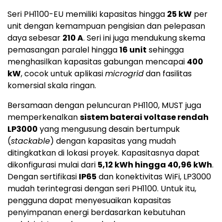
Seri PH1100-EU memiliki kapasitas hingga
25 kW
per
unit dengan kemampuan pengisian dan pelepasan
daya sebesar
210 A
. Seri ini juga mendukung skema
pemasangan paralel hingga
16 unit
sehingga
menghasilkan kapasitas gabungan mencapai
400
kW
, cocok untuk aplikasi
microgrid
dan fasilitas
komersial skala ringan.
Bersamaan dengan peluncuran PH1100, MUST juga
memperkenalkan
sistem baterai voltase rendah
LP3000
yang mengusung desain bertumpuk
(
stackable
) dengan kapasitas yang mudah
ditingkatkan di lokasi proyek. Kapasitasnya dapat
dikonfigurasi mulai dari
5,12 kWh hingga 40,96 kWh
.
Dengan sertifikasi
IP65
dan konektivitas WiFi, LP3000
mudah terintegrasi dengan seri PH1100. Untuk itu,
pengguna dapat menyesuaikan kapasitas
penyimpanan energi berdasarkan kebutuhan