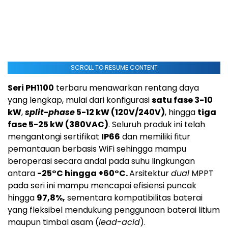
SCROLL TO RESUME CONTENT
Seri PH1100
terbaru menawarkan rentang daya
yang lengkap, mulai dari konfigurasi
satu fase 3-10
kW
,
split-phase
5-12 kW (120V/240V)
, hingga
tiga
fase 5-25 kW (380VAC)
. Seluruh produk ini telah
mengantongi sertifikat
IP66
dan memiliki fitur
pemantauan berbasis WiFi sehingga mampu
beroperasi secara andal pada suhu lingkungan
antara
-25°C hingga +60°C.
Arsitektur
dual
MPPT
pada seri ini mampu mencapai efisiensi puncak
hingga
97,8%,
sementara kompatibilitas baterai
yang fleksibel mendukung penggunaan baterai litium
maupun timbal asam (
lead-acid
).