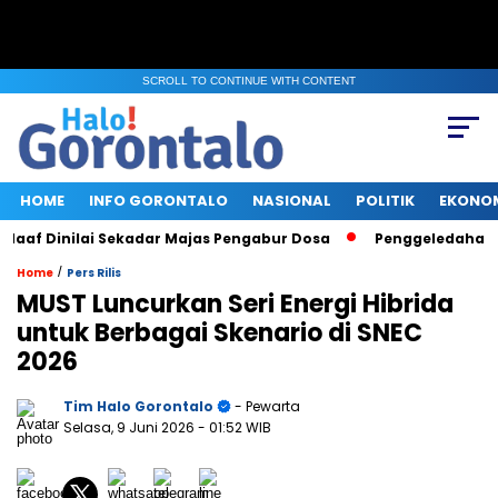
SCROLL TO CONTINUE WITH CONTENT
HOME
INFO GORONTALO
NASIONAL
POLITIK
EKONO
f Dinilai Sekadar Majas Pengabur Dosa
Penggeledahan KPK d
/
Home
Pers Rilis
MUST Luncurkan Seri Energi Hibrida
untuk Berbagai Skenario di SNEC
2026
Tim Halo Gorontalo
- Pewarta
Selasa, 9 Juni 2026
- 01:52 WIB