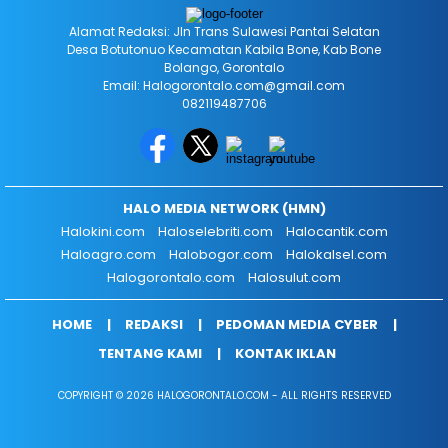
Alamat Redaksi: Jln Trans Sulawesi Pantai Selatan
Desa Botutonuo Kecamatan Kabila Bone, Kab Bone
Bolango, Gorontalo
Email: Halogorontalo.com@gmail.com
082119487706
HALO MEDIA NETWORK (HMN)
Halokini.com
Haloselebriti.com
Halocantik.com
Haloagro.com
Halobogor.com
Halokalsel.com
Halogorontalo.com
Halosulut.com
HOME
REDAKSI
PEDOMAN MEDIA CYBER
TENTANG KAMI
KONTAK IKLAN
COPYRIGHT © 2026 HALOGORONTALO.COM - ALL RIGHTS RESERVED