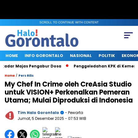
SCROLL TO CONTINUE WITH CONTENT
HOME
INFO GORONTALO
NASIONAL
POLITIK
EKONO
dar Majas Pengabur Dosa
Penggeledahan KPK di Kementerian
/
Home
Pers Rilis
My Chef In Crime oleh CreAsia Studio
untuk VISION+ Perkenalkan Pemeran
Utama; Mulai Diproduksi di Indonesia
Tim Halo Gorontalo
- Pewarta
Jumat, 5 Desember 2025
- 07:53 WIB