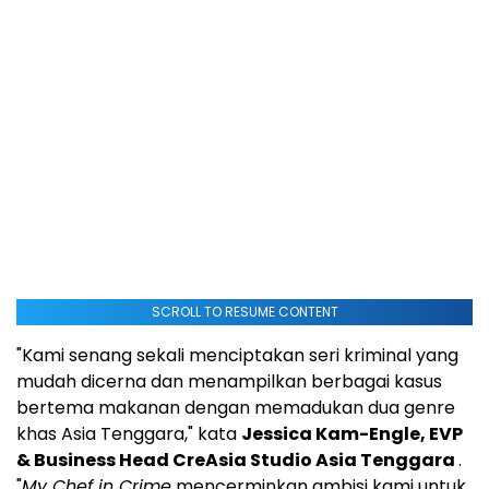
SCROLL TO RESUME CONTENT
"Kami senang sekali menciptakan seri kriminal yang
mudah dicerna dan menampilkan berbagai kasus
bertema makanan dengan memadukan dua genre
khas
Asia Tenggara
," kata
Jessica Kam-Engle
, EVP
& Business Head CreAsia Studio Asia Tenggara
.
"
My Chef in Crime
mencerminkan ambisi kami untuk