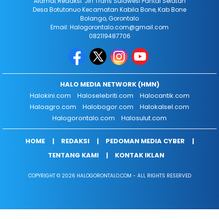
Alamat Redaksi: Jln Trans Sulawesi Pantai Selatan
Desa Botutonuo Kecamatan Kabila Bone, Kab Bone
Bolango, Gorontalo
Email: Halogorontalo.com@gmail.com
082119487706
HALO MEDIA NETWORK (HMN)
Halokini.com
Haloselebriti.com
Halocantik.com
Haloagro.com
Halobogor.com
Halokalsel.com
Halogorontalo.com
Halosulut.com
HOME
REDAKSI
PEDOMAN MEDIA CYBER
TENTANG KAMI
KONTAK IKLAN
COPYRIGHT © 2026 HALOGORONTALO.COM - ALL RIGHTS RESERVED