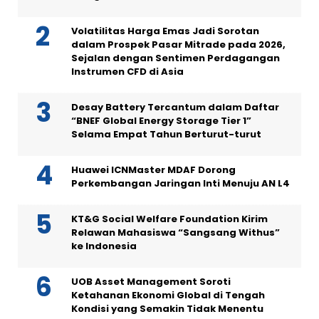
Volatilitas Harga Emas Jadi Sorotan
dalam Prospek Pasar Mitrade pada 2026,
Sejalan dengan Sentimen Perdagangan
Instrumen CFD di Asia
Desay Battery Tercantum dalam Daftar
“BNEF Global Energy Storage Tier 1”
Selama Empat Tahun Berturut-turut
Huawei ICNMaster MDAF Dorong
Perkembangan Jaringan Inti Menuju AN L4
KT&G Social Welfare Foundation Kirim
Relawan Mahasiswa “Sangsang Withus”
ke Indonesia
UOB Asset Management Soroti
Ketahanan Ekonomi Global di Tengah
Kondisi yang Semakin Tidak Menentu