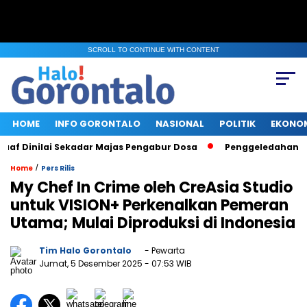
SCROLL TO CONTINUE WITH CONTENT
HOME
INFO GORONTALO
NASIONAL
POLITIK
EKONO
Dinilai Sekadar Majas Pengabur Dosa
Penggeledahan KPK di
/
Home
Pers Rilis
My Chef In Crime oleh CreAsia Studio
untuk VISION+ Perkenalkan Pemeran
Utama; Mulai Diproduksi di Indonesia
Tim Halo Gorontalo
- Pewarta
Jumat, 5 Desember 2025
- 07:53 WIB