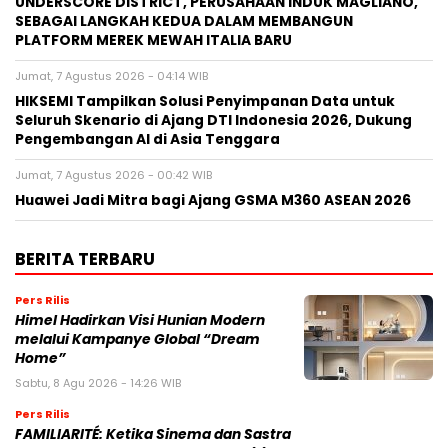
UNDERSCORE DISTRICT, PERUSAHAAN INDUK MAGLIANO,
SEBAGAI LANGKAH KEDUA DALAM MEMBANGUN
PLATFORM MEREK MEWAH ITALIA BARU
Jumat, 7 Agustus 2026 - 04:14 WIB
HIKSEMI Tampilkan Solusi Penyimpanan Data untuk
Seluruh Skenario di Ajang DTI Indonesia 2026, Dukung
Pengembangan AI di Asia Tenggara
Jumat, 7 Agustus 2026 - 00:42 WIB
Huawei Jadi Mitra bagi Ajang GSMA M360 ASEAN 2026
BERITA TERBARU
Pers Rilis
Himel Hadirkan Visi Hunian Modern
melalui Kampanye Global “Dream
Home”
Sabtu, 8 Agu 2026 - 14:26 WIB
Pers Rilis
FAMILIARITÉ: Ketika Sinema dan Sastra