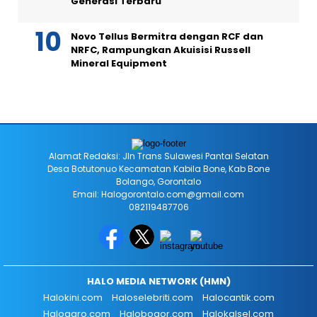
Generasi Terbaru
Novo Tellus Bermitra dengan RCF dan
NRFC, Rampungkan Akuisisi Russell
Mineral Equipment
Alamat Redaksi: Jln Trans Sulawesi Pantai Selatan
Desa Botutonuo Kecamatan Kabila Bone, Kab Bone
Bolango, Gorontalo
Email: Halogorontalo.com@gmail.com
082119487706
HALO MEDIA NETWORK (HMN)
Halokini.com
Haloselebriti.com
Halocantik.com
Haloagro.com
Halobogor.com
Halokalsel.com