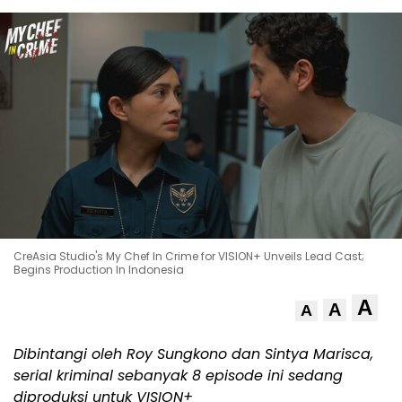
CreAsia Studio's My Chef In Crime for VISION+ Unveils Lead Cast;
Begins Production In Indonesia
A
A
A
Dibintangi oleh Roy Sungkono dan
Sintya Marisca
,
serial kriminal sebanyak 8 episode ini sedang
diproduksi untuk VISION+