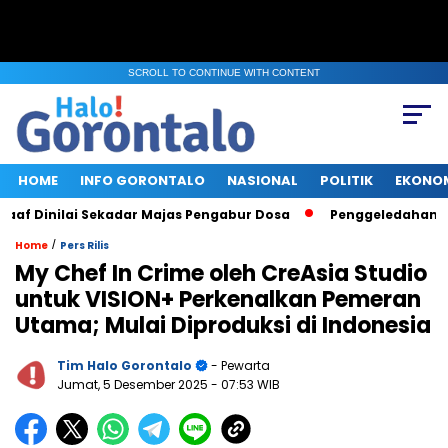
SCROLL TO CONTINUE WITH CONTENT
HOME
INFO GORONTALO
NASIONAL
POLITIK
EKONO
 Dinilai Sekadar Majas Pengabur Dosa
Penggeledahan KPK di
/
Home
Pers Rilis
My Chef In Crime oleh CreAsia Studio
untuk VISION+ Perkenalkan Pemeran
Utama; Mulai Diproduksi di Indonesia
Tim Halo Gorontalo
- Pewarta
Jumat, 5 Desember 2025
- 07:53 WIB