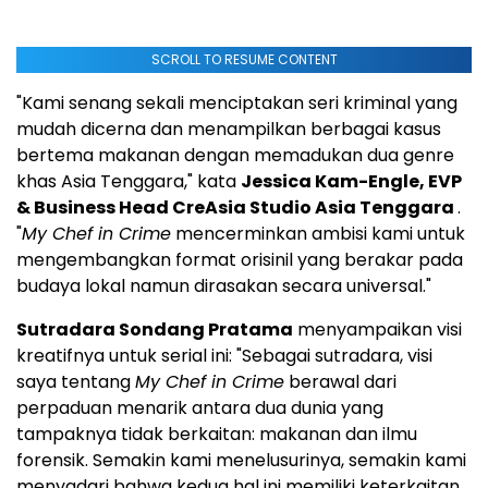
SCROLL TO RESUME CONTENT
"Kami senang sekali menciptakan seri kriminal yang
mudah dicerna dan menampilkan berbagai kasus
bertema makanan dengan memadukan dua genre
khas
Asia Tenggara
," kata
Jessica Kam-Engle
, EVP
& Business Head CreAsia Studio Asia Tenggara
.
"
My Chef in Crime
mencerminkan ambisi kami untuk
mengembangkan format orisinil yang berakar pada
budaya lokal namun dirasakan secara universal."
Sutradara Sondang Pratama
menyampaikan visi
kreatifnya untuk serial ini: "Sebagai sutradara, visi
saya tentang
My Chef in Crime
berawal dari
perpaduan menarik antara dua dunia yang
tampaknya tidak berkaitan: makanan dan ilmu
forensik. Semakin kami menelusurinya, semakin kami
menyadari bahwa kedua hal ini memiliki keterkaitan