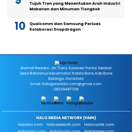
Tujuh Tren yang Menentukan Arah Industri
Makanan dan Minuman Tiongkok
Qualcomm dan Samsung Perluas
Kolaborasi Snapdragon
Alamat Redaksi: Jln Trans Sulawesi Pantai Selatan
Desa Botutonuo Kecamatan Kabila Bone, Kab Bone
Bolango, Gorontalo
Email: Halogorontalo.com@gmail.com
082119487706
HALO MEDIA NETWORK (HMN)
Halokini.com
Haloselebriti.com
Halocantik.com
Haloagro.com
Halobogor.com
Halokalsel.com