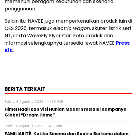
memenuhi beragam kebutuhan dan skenario
penggunaan.
Selain itu, NAVEE juga memperkenalkan produk lain di
CES 2026, termasuk
electric wagon
, skuter listrik seri
NT, serta WaveFly Flyer Car. Foto produk dan
informasi selengkapnya tersedia lewat NAVEE
Press
Kit
..
BERITA TERKAIT
Sabtu, 8 Agustus 2026 - 14:26 WIB
Himel Hadirkan Visi Hunian Modern melalui Kampanye
Global “Dream Home”
Sabtu, 8 Agustus 2026 - 14:19 WIB
FAMILIARITÉ: Ketika Sinema dan Sastra Bertemu dalam