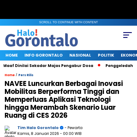
SCROLL TO CONTINUE WITH CONTENT
HOME
INFO GORONTALO
NASIONAL
POLITIK
EKONO
aaf Dinilai Sekadar Majas Pengabur Dosa
Penggeledahan KPK
/
Home
Pers Rilis
NAVEE Luncurkan Berbagai Inovasi
Mobilitas Berperforma Tinggi dan
Memperluas Aplikasi Teknologi
hingga Merambah Skenario Luar
Ruang di CES 2026
Tim Halo Gorontalo
- Pewarta
Kamis, 8 Januari 2026
- 00:00 WIB