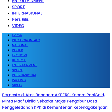
ENTERTAINMENT
SPORT
INTERNASIONAL
Pers Rilis
VIDEO
Home
INFO GORONTALO
NASIONAL
POLITIK
EKONOMI
LIFESTYLE
ENTERTAINMENT
SPORT
INTERNASIONAL
Pers Rilis
VIDEO
Berpesta di Atas Bencana: AKPERSI Kecam PaniGold,
Minta Maaf Dinilai Sekadar Majas Pengabur Dosa
Penggeledahan KPK di Kementerian Ketenagakerjaan: