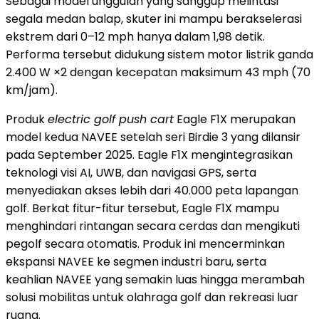
Sebagai model unggulan yang sanggup melintasi
segala medan balap, skuter ini mampu berakselerasi
ekstrem dari 0–12 mph hanya dalam 1,98 detik.
Performa tersebut didukung sistem motor listrik ganda
2.400 W ×2 dengan kecepatan maksimum 43 mph (70
km/jam).
Produk
electric golf push cart
Eagle F1X merupakan
model kedua NAVEE setelah seri Birdie 3 yang dilansir
pada
September 2025
. Eagle F1X mengintegrasikan
teknologi visi AI, UWB, dan navigasi GPS, serta
menyediakan akses lebih dari 40.000 peta lapangan
golf. Berkat fitur-fitur tersebut, Eagle F1X mampu
menghindari rintangan secara cerdas dan mengikuti
pegolf secara otomatis. Produk ini mencerminkan
ekspansi NAVEE ke segmen industri baru, serta
keahlian NAVEE yang semakin luas hingga merambah
solusi mobilitas untuk olahraga golf dan rekreasi luar
ruang.