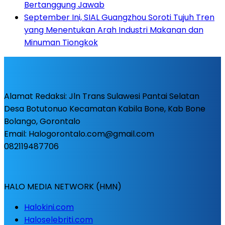
Bertanggung Jawab
September Ini, SIAL Guangzhou Soroti Tujuh Tren
yang Menentukan Arah Industri Makanan dan
Minuman Tiongkok
Alamat Redaksi: Jln Trans Sulawesi Pantai Selatan
Desa Botutonuo Kecamatan Kabila Bone, Kab Bone
Bolango, Gorontalo
Email: Halogorontalo.com@gmail.com
082119487706
HALO MEDIA NETWORK (HMN)
Halokini.com
Haloselebriti.com