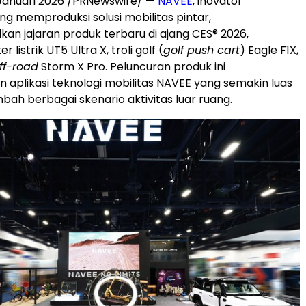
 Januari 2026 /PRNewswire/ —
NAVEE
, inovator
g memproduksi solusi mobilitas pintar,
n jajaran produk terbaru di ajang CES® 2026,
 listrik UT5 Ultra X, troli golf (
golf push cart
) Eagle F1X,
ff-road
Storm X Pro. Peluncuran produk ini
aplikasi teknologi mobilitas NAVEE yang semakin luas
ah berbagai skenario aktivitas luar ruang.