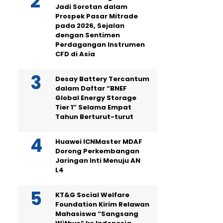
Jadi Sorotan dalam
Prospek Pasar Mitrade
pada 2026, Sejalan
dengan Sentimen
Perdagangan Instrumen
CFD di Asia
Desay Battery Tercantum
dalam Daftar “BNEF
Global Energy Storage
Tier 1” Selama Empat
Tahun Berturut-turut
Huawei ICNMaster MDAF
Dorong Perkembangan
Jaringan Inti Menuju AN
L4
KT&G Social Welfare
Foundation Kirim Relawan
Mahasiswa “Sangsang