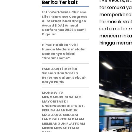
LAS VEGAS
, 8
Berita Terkait
terkemuka yan
16th Worldwide Chinese
memperkenalka
Life Insurance Congress
termasuk skuter
& International Dragon
Award (IDA) Annual
serta motor
o
Conference 2026 Resmi
Digelar
mencerminkan 
hingga meramb
Himel Hadirkan Visi
Hunian Modern melalui
Kampanye Global
“Dream Home”
FAMILIARITÉ: Ketika
Sinema dan Sastra
Bertemu dalam Sebuah
Karya Puitis
MONDEVITA
MENGAKUISISI SAHAM
MAYORITAS DI
UNDERSCORE DISTRICT,
PERUSAHAAN INDUK
MAGLIANO, SEBAGAI
LANGKAH KEDUA DALAM
MEMBANGUN PLATFORM
MEREK MEWAH ITALIA