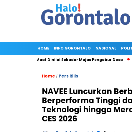
HOME
INFO GORONTALO
NASIONAL
POLI
ld, Minta Maaf Dinilai Sekadar Majas Pengabur Dosa
Pengge
Home
Pers Rilis
/
NAVEE Luncurkan Berba
Berperforma Tinggi d
Teknologi hingga Mer
CES 2026