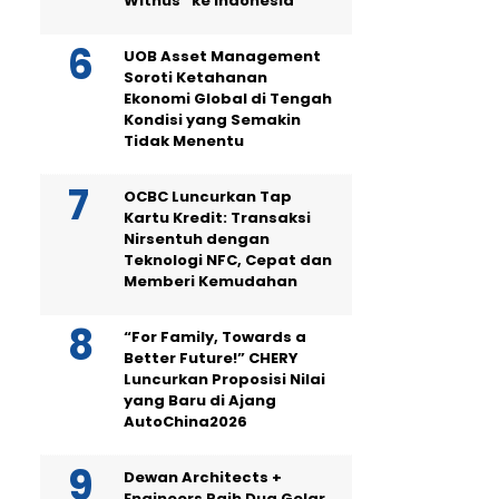
Withus” ke Indonesia
UOB Asset Management
Soroti Ketahanan
Ekonomi Global di Tengah
Kondisi yang Semakin
Tidak Menentu
OCBC Luncurkan Tap
Kartu Kredit: Transaksi
Nirsentuh dengan
Teknologi NFC, Cepat dan
Memberi Kemudahan
“For Family, Towards a
Better Future!” CHERY
Luncurkan Proposisi Nilai
yang Baru di Ajang
AutoChina2026
Dewan Architects +
Engineers Raih Dua Gelar