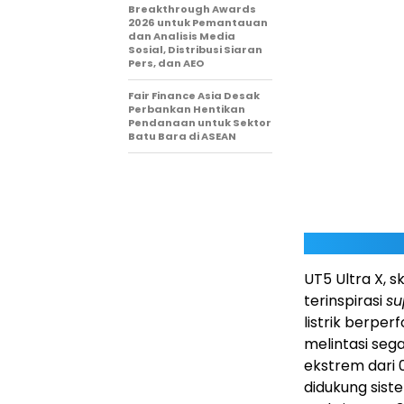
Breakthrough Awards
2026 untuk Pemantauan
dan Analisis Media
Sosial, Distribusi Siaran
Pers, dan AEO
Fair Finance Asia Desak
Perbankan Hentikan
Pendanaan untuk Sektor
Batu Bara di ASEAN
UT5 Ultra X, s
terinspirasi
su
listrik berpe
melintasi seg
ekstrem dari 
didukung sist