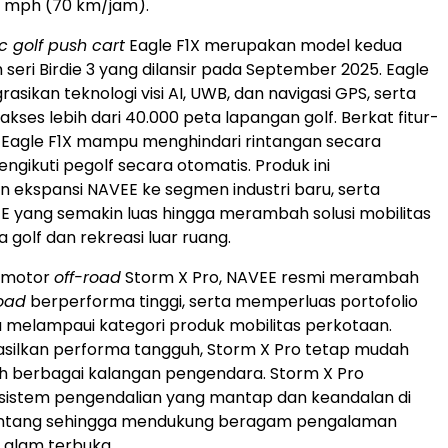
 mph (70 km/jam).
ic golf push cart
Eagle F1X merupakan model kedua
seri Birdie 3 yang dilansir pada
September 2025
. Eagle
asikan teknologi visi AI, UWB, dan navigasi GPS, serta
kses lebih dari 40.000 peta lapangan golf. Berkat fitur-
t, Eagle F1X mampu menghindari rintangan secara
ngikuti pegolf secara otomatis. Produk ini
ekspansi NAVEE ke segmen industri baru, serta
E yang semakin luas hingga merambah solusi mobilitas
 golf dan rekreasi luar ruang.
 motor
off-road
Storm X Pro, NAVEE resmi merambah
road
berperforma tinggi, serta memperluas portofolio
 melampaui kategori produk mobilitas perkotaan.
silkan performa tangguh, Storm X Pro tetap mudah
h berbagai kalangan pengendara. Storm X Pro
istem pengendalian yang mantap dan keandalan di
tang sehingga mendukung beragam pengalaman
 alam terbuka.