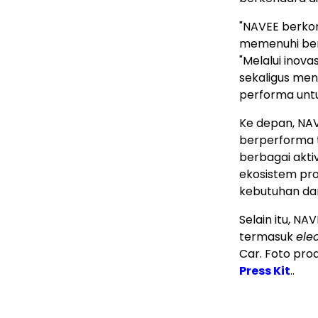
"NAVEE berko
memenuhi ber
"Melalui inov
sekaligus men
performa unt
Ke depan, NA
berperforma 
berbagai akti
ekosistem pr
kebutuhan da
Selain itu, N
termasuk
ele
Car. Foto pro
Press Kit
..