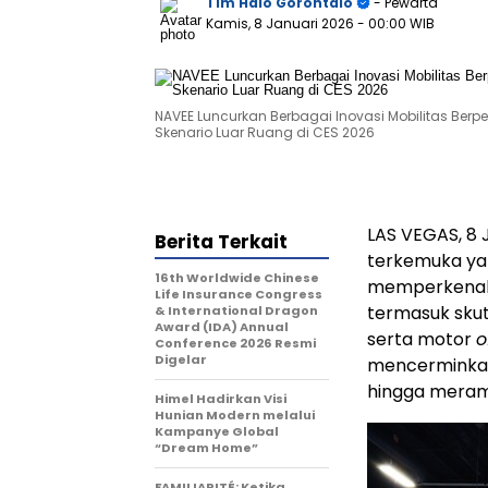
Tim Halo Gorontalo
- Pewarta
Kamis, 8 Januari 2026
- 00:00 WIB
NAVEE Luncurkan Berbagai Inovasi Mobilitas Ber
Skenario Luar Ruang di CES 2026
LAS VEGAS
, 8
Berita Terkait
terkemuka yan
16th Worldwide Chinese
memperkenalka
Life Insurance Congress
termasuk skuter
& International Dragon
Award (IDA) Annual
serta motor
o
Conference 2026 Resmi
Digelar
mencerminkan 
hingga meramb
Himel Hadirkan Visi
Hunian Modern melalui
Kampanye Global
“Dream Home”
FAMILIARITÉ: Ketika