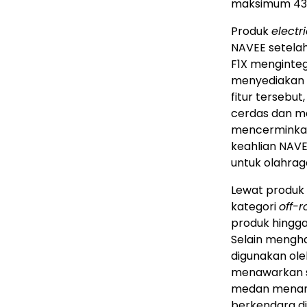
maksimum 43
Produk
electr
NAVEE setelah 
F1X mengintegr
menyediakan a
fitur tersebu
cerdas dan me
mencerminkan 
keahlian NAVE
untuk olahraga
Lewat produk
kategori
off-
produk hingga
Selain mengha
digunakan ole
menawarkan s
medan menan
berkendara di