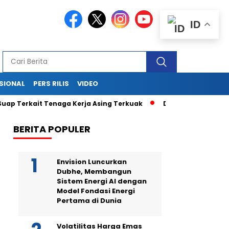
ID
SIONAL
PERS RILIS
VIDEO
ait Tenaga Kerja Asing Terkuak
Drama di Balik Sidang Sekj
BERITA POPULER
Envision Luncurkan
Dubhe, Membangun
Sistem Energi AI dengan
Model Fondasi Energi
Pertama di Dunia
Volatilitas Harga Emas