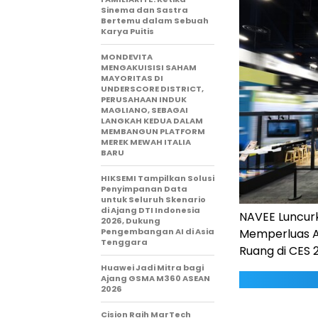
Sinema dan Sastra
Bertemu dalam Sebuah
Karya Puitis
MONDEVITA
MENGAKUISISI SAHAM
MAYORITAS DI
UNDERSCORE DISTRICT,
PERUSAHAAN INDUK
MAGLIANO, SEBAGAI
LANGKAH KEDUA DALAM
MEMBANGUN PLATFORM
MEREK MEWAH ITALIA
BARU
HIKSEMI Tampilkan Solusi
Penyimpanan Data
untuk Seluruh Skenario
di Ajang DTI Indonesia
NAVEE Luncurk
2026, Dukung
Pengembangan AI di Asia
Memperluas Ap
Tenggara
Ruang di CES 
Huawei Jadi Mitra bagi
Ajang GSMA M360 ASEAN
2026
Cision Raih MarTech