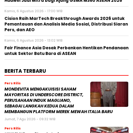
Huawei Jadi Mitra bagi Ajang GSMA M360 ASEAN 2026
Kamis, 6 Agustus 2026 - 17:00 WIB
Cision Raih MarTech Breakthrough Awards 2026 untuk
Pemantauan dan Analisis Media Sosial, Distribusi Siaran
Pers, dan AEO
Kamis, 6 Agustus 2026 - 13:02 WIB
Fair Finance Asia Desak Perbankan Hentikan Pendanaan
untuk Sektor Batu Bara di ASEAN
BERITA TERBARU
Pers Rilis
MONDEVITA MENGAKUISISI SAHAM
MAYORITAS DI UNDERSCORE DISTRICT,
PERUSAHAAN INDUK MAGLIANO,
SEBAGAI LANGKAH KEDUA DALAM
MEMBANGUN PLATFORM MEREK MEWAH ITALIA BARU
Jumat, 7 Agu 2026 - 09:32 WIB
Pers Rilis