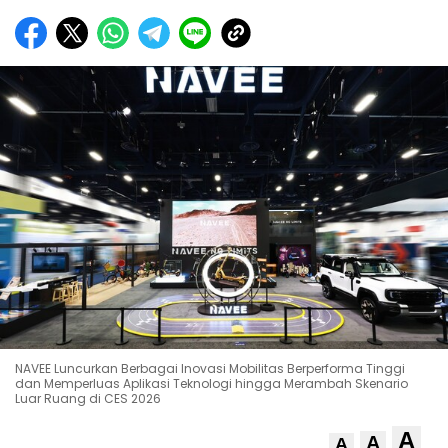
NAVEE Luncurkan Berbagai Inovasi Mobilitas Berperforma Tinggi
dan Memperluas Aplikasi Teknologi hingga Merambah Skenario
Luar Ruang di CES 2026
A
A
A