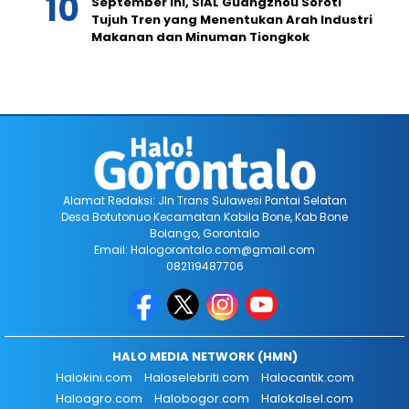
September Ini, SIAL Guangzhou Soroti
Tujuh Tren yang Menentukan Arah Industri
Makanan dan Minuman Tiongkok
Alamat Redaksi: Jln Trans Sulawesi Pantai Selatan
Desa Botutonuo Kecamatan Kabila Bone, Kab Bone
Bolango, Gorontalo
Email: Halogorontalo.com@gmail.com
082119487706
HALO MEDIA NETWORK (HMN)
Halokini.com
Haloselebriti.com
Halocantik.com
Haloagro.com
Halobogor.com
Halokalsel.com