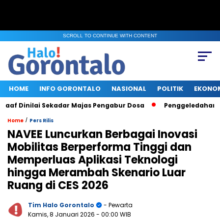
SCROLL TO CONTINUE WITH CONTENT
HOME
INFO GORONTALO
NASIONAL
POLITIK
EKONO
 Dinilai Sekadar Majas Pengabur Dosa
Penggeledahan KPK d
/
Home
Pers Rilis
NAVEE Luncurkan Berbagai Inovasi
Mobilitas Berperforma Tinggi dan
Memperluas Aplikasi Teknologi
hingga Merambah Skenario Luar
Ruang di CES 2026
Tim Halo Gorontalo
- Pewarta
Kamis, 8 Januari 2026
- 00:00 WIB