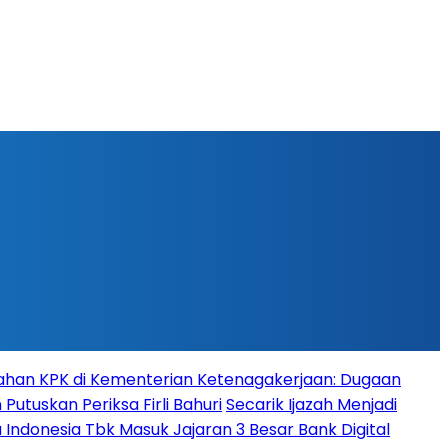
han KPK di Kementerian Ketenagakerjaan: Dugaan
Putuskan Periksa Firli Bahuri
Secarik Ijazah Menjadi
 Indonesia Tbk Masuk Jajaran 3 Besar Bank Digital