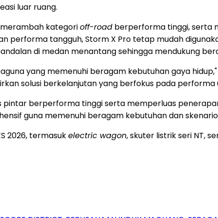
asi luar ruang.
i merambah kategori
off-road
berperforma tinggi, serta
lkan performa tangguh, Storm X Pro tetap mudah digunak
andalan di medan menantang sehingga mendukung bera
baguna yang memenuhi beragam kebutuhan gaya hidup,"
rkan solusi berkelanjutan yang berfokus pada performa
intar berperforma tinggi serta memperluas penerapan te
hensif guna memenuhi beragam kebutuhan dan skenari
CES 2026, termasuk
electric wagon
, skuter listrik seri NT,