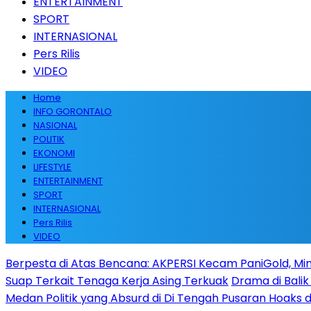
ENTERTAINMENT
SPORT
INTERNASIONAL
Pers Rilis
VIDEO
Home
INFO GORONTALO
NASIONAL
POLITIK
EKONOMI
LIFESTYLE
ENTERTAINMENT
SPORT
INTERNASIONAL
Pers Rilis
VIDEO
Berpesta di Atas Bencana: AKPERSI Kecam PaniGold, Min
Suap Terkait Tenaga Kerja Asing Terkuak
Drama di Balik
Medan Politik yang Absurd di Di Tengah Pusaran Hoaks