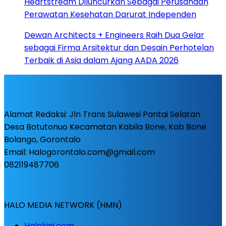
Heartstream Diluncurkan Sebagai Perusahaan
Perawatan Kesehatan Darurat Independen
Dewan Architects + Engineers Raih Dua Gelar
sebagai Firma Arsitektur dan Desain Perhotelan
Terbaik di Asia dalam Ajang AADA 2026
Alamat Redaksi: Jln Trans Sulawesi Pantai Selatan
Desa Botutonuo Kecamatan Kabila Bone, Kab Bone
Bolango, Gorontalo
Email: Halogorontalo.com@gmail.com
082119487706
HALO MEDIA NETWORK (HMN)
Halokini.com