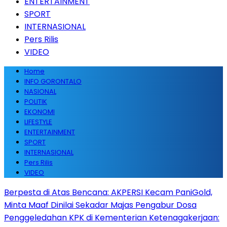
ENTERTAINMENT
SPORT
INTERNASIONAL
Pers Rilis
VIDEO
Home
INFO GORONTALO
NASIONAL
POLITIK
EKONOMI
LIFESTYLE
ENTERTAINMENT
SPORT
INTERNASIONAL
Pers Rilis
VIDEO
Berpesta di Atas Bencana: AKPERSI Kecam PaniGold,
Minta Maaf Dinilai Sekadar Majas Pengabur Dosa
Penggeledahan KPK di Kementerian Ketenagakerjaan: