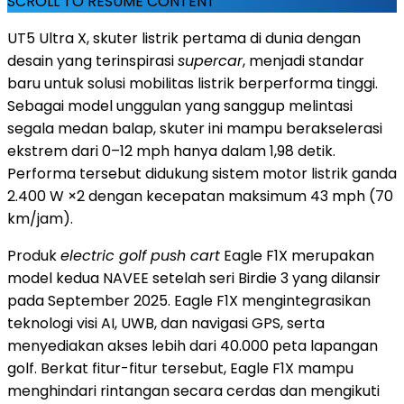
SCROLL TO RESUME CONTENT
UT5 Ultra X, skuter listrik pertama di dunia dengan
desain yang terinspirasi
supercar
, menjadi standar
baru untuk solusi mobilitas listrik berperforma tinggi.
Sebagai model unggulan yang sanggup melintasi
segala medan balap, skuter ini mampu berakselerasi
ekstrem dari 0–12 mph hanya dalam 1,98 detik.
Performa tersebut didukung sistem motor listrik ganda
2.400 W ×2 dengan kecepatan maksimum 43 mph (70
km/jam).
Produk
electric golf push cart
Eagle F1X merupakan
model kedua NAVEE setelah seri Birdie 3 yang dilansir
pada
September 2025
. Eagle F1X mengintegrasikan
teknologi visi AI, UWB, dan navigasi GPS, serta
menyediakan akses lebih dari 40.000 peta lapangan
golf. Berkat fitur-fitur tersebut, Eagle F1X mampu
menghindari rintangan secara cerdas dan mengikuti