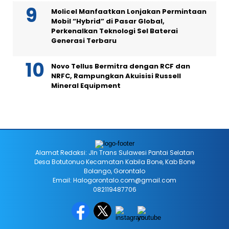
Molicel Manfaatkan Lonjakan Permintaan
Mobil “Hybrid” di Pasar Global,
Perkenalkan Teknologi Sel Baterai
Generasi Terbaru
Novo Tellus Bermitra dengan RCF dan
NRFC, Rampungkan Akuisisi Russell
Mineral Equipment
Alamat Redaksi: Jln Trans Sulawesi Pantai Selatan
Desa Botutonuo Kecamatan Kabila Bone, Kab Bone
Bolango, Gorontalo
Email: Halogorontalo.com@gmail.com
082119487706