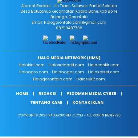
Alamat Redaksi: Jln Trans Sulawesi Pantai Selatan
Desa Botutonuo Kecamatan Kabila Bone, Kab Bone
Bolango, Gorontalo
Email: Halogorontalo.com@gmail.com
082119487706
HALO MEDIA NETWORK (HMN)
Halokini.com
Haloselebriti.com
Halocantik.com
Haloagro.com
Halobogor.com
Halokalsel.com
Halogorontalo.com
Halosulut.com
HOME
REDAKSI
PEDOMAN MEDIA CYBER
TENTANG KAMI
KONTAK IKLAN
COPYRIGHT © 2026 HALOGORONTALO.COM - ALL RIGHTS RESERVED