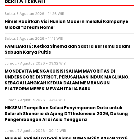
BERITA TERKAIT
Sabtu, 8 Agustus 2026 - 14:26 WIB
Himel Hadirkan Visi Hunian Modern melalui Kampanye
Global “Dream Home”
Sabtu, 8 Agustus 2026 - 14:19 WIB
FAMILIARITÉ: Ketika Sinema dan Sastra Bertemu dalam
Sebuah Karya Puitis
Jumat, 7 Agustus 2026 - 09:32 WIB
MONDEVITA MENGAKUISISI SAHAM MAYORITAS DI
UNDERSCORE DISTRICT, PERUSAHAAN INDUK MAGLIANO,
SEBAGAI LANGKAH KEDUA DALAM MEMBANGUN
PLATFORM MEREK MEWAH ITALIA BARU
Jumat, 7 Agustus 2026 - 04:14 WIB
HIKSEMI Tampilkan Solusi Penyimpanan Data untuk
Seluruh Skenario di Ajang DTI Indonesia 2026, Dukung
Pengembangan AI di Asia Tenggara
Jumat, 7 Agustus 2026 - 00:42 WIB
Huawei Jadi Mitra bagi Ajang GSMA M360 ASEAN 2026