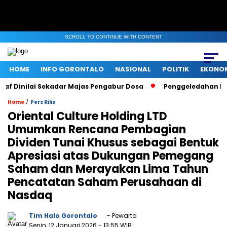
SCROLL TO CONTINUE WITH CONTENT
HOME
INFO GORONTALO
NASIONAL
POLITIK
EKONO
f Dinilai Sekadar Majas Pengabur Dosa
Penggeledahan KPK d
/
Home
Pers Rilis
Oriental Culture Holding LTD
Umumkan Rencana Pembagian
Dividen Tunai Khusus sebagai Bentuk
Apresiasi atas Dukungan Pemegang
Saham dan Merayakan Lima Tahun
Pencatatan Saham Perusahaan di
Nasdaq
Tim Halo Gorontalo
- Pewarta
Senin, 12 Januari 2026
- 13:55 WIB