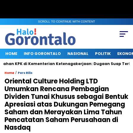
SCROLL TO CONTINUE WITH CONTENT
HOME
INFO GORONTALO
NASIONAL
POLITIK
EKONO
an KPK di Kementerian Ketenagakerjaan: Dugaan Suap Terkait 
/
Home
Pers Rilis
Oriental Culture Holding LTD
Umumkan Rencana Pembagian
Dividen Tunai Khusus sebagai Bentuk
Apresiasi atas Dukungan Pemegang
Saham dan Merayakan Lima Tahun
Pencatatan Saham Perusahaan di
Nasdaq