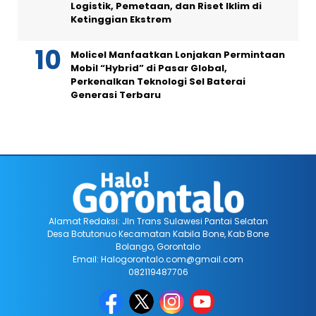
Logistik, Pemetaan, dan Riset Iklim di
Ketinggian Ekstrem
Molicel Manfaatkan Lonjakan Permintaan
Mobil “Hybrid” di Pasar Global,
Perkenalkan Teknologi Sel Baterai
Generasi Terbaru
Alamat Redaksi: Jln Trans Sulawesi Pantai Selatan
Desa Botutonuo Kecamatan Kabila Bone, Kab Bone
Bolango, Gorontalo
Email: Halogorontalo.com@gmail.com
082119487706