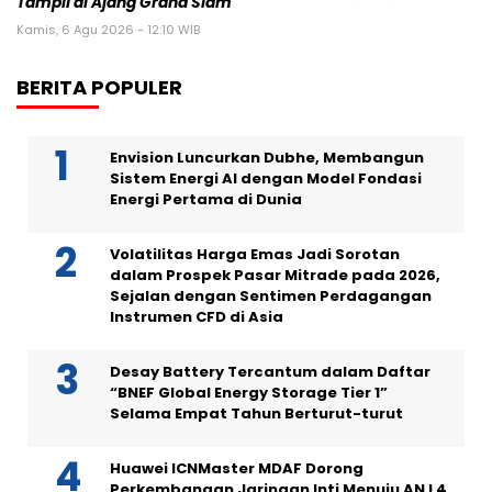
Tampil di Ajang Grand Slam
Kamis, 6 Agu 2026 - 12:10 WIB
BERITA POPULER
Envision Luncurkan Dubhe, Membangun
Sistem Energi AI dengan Model Fondasi
Energi Pertama di Dunia
Volatilitas Harga Emas Jadi Sorotan
dalam Prospek Pasar Mitrade pada 2026,
Sejalan dengan Sentimen Perdagangan
Instrumen CFD di Asia
Desay Battery Tercantum dalam Daftar
“BNEF Global Energy Storage Tier 1”
Selama Empat Tahun Berturut-turut
Huawei ICNMaster MDAF Dorong
Perkembangan Jaringan Inti Menuju AN L4