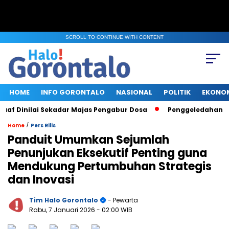
SCROLL TO CONTINUE WITH CONTENT
HOME
INFO GORONTALO
NASIONAL
POLITIK
EKONO
Dinilai Sekadar Majas Pengabur Dosa
Penggeledahan KPK di 
/
Home
Pers Rilis
Panduit Umumkan Sejumlah
Penunjukan Eksekutif Penting guna
Mendukung Pertumbuhan Strategis
dan Inovasi
Tim Halo Gorontalo
- Pewarta
Rabu, 7 Januari 2026
- 02:00 WIB