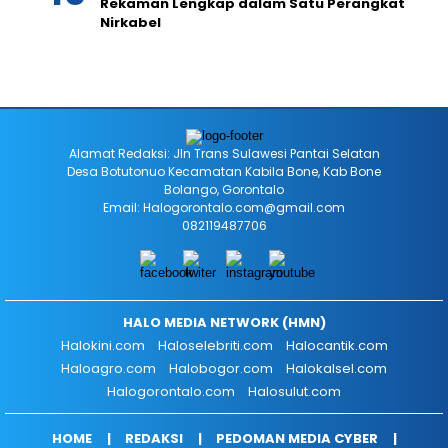
Rekaman Lengkap dalam Satu Perangkat
Nirkabel
Alamat Redaksi: Jln Trans Sulawesi Pantai Selatan
Desa Botutonuo Kecamatan Kabila Bone, Kab Bone
Bolango, Gorontalo
Email: Halogorontalo.com@gmail.com
082119487706
HALO MEDIA NETWORK (HMN)
Halokini.com
Haloselebriti.com
Halocantik.com
Haloagro.com
Halobogor.com
Halokalsel.com
Halogorontalo.com
Halosulut.com
HOME
REDAKSI
PEDOMAN MEDIA CYBER