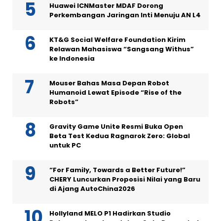
Huawei ICNMaster MDAF Dorong
Perkembangan Jaringan Inti Menuju AN L4
KT&G Social Welfare Foundation Kirim
Relawan Mahasiswa “Sangsang Withus”
ke Indonesia
Mouser Bahas Masa Depan Robot
Humanoid Lewat Episode “Rise of the
Robots”
Gravity Game Unite Resmi Buka Open
Beta Test Kedua Ragnarok Zero: Global
untuk PC
“For Family, Towards a Better Future!”
CHERY Luncurkan Proposisi Nilai yang Baru
di Ajang AutoChina2026
Hollyland MELO P1 Hadirkan Studio