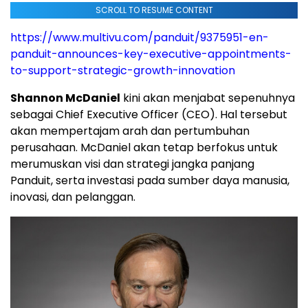
SCROLL TO RESUME CONTENT
https://www.multivu.com/panduit/9375951-en-
panduit-announces-key-executive-appointments-
to-support-strategic-growth-innovation
Shannon McDaniel
kini akan menjabat sepenuhnya
sebagai Chief Executive Officer (CEO)
. Hal tersebut
akan mempertajam arah dan pertumbuhan
perusahaan. McDaniel akan tetap berfokus untuk
merumuskan visi dan strategi jangka panjang
Panduit, serta investasi pada sumber daya manusia,
inovasi, dan pelanggan.