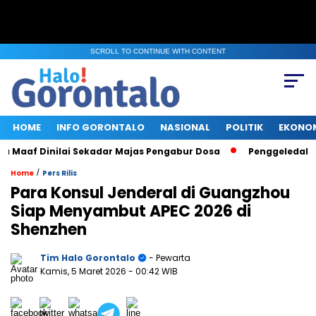
SCROLL TO CONTINUE WITH CONTENT
HOME
INFO GORONTALO
NASIONAL
POLITIK
EKONO
 Maaf Dinilai Sekadar Majas Pengabur Dosa
Penggeledahan K
/
Home
Pers Rilis
Para Konsul Jenderal di Guangzhou
Siap Menyambut APEC 2026 di
Shenzhen
Tim Halo Gorontalo
- Pewarta
Kamis, 5 Maret 2026
- 00:42 WIB