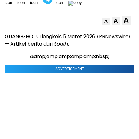
A
A
A
GUANGZHOU, Tiongkok
,
5 Maret 2026
/PRNewswire/
— Artikel berita dari
South
.
&amp;amp;amp;amp;amp;nbsp;
ADVERTISEMENT