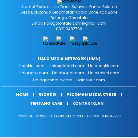
Alamat Redaksi: Jln Trans Sulawesi Pantai Selatan
Desa Botutonuo Kecamatan Kabila Bone, Kab Bone
Bolango, Gorontalo
Email: Halogorontalo.com@gmail.com
082119487706
HALO MEDIA NETWORK (HMN)
Halokini.com
Haloselebriti.com
Halocantik.com
Haloagro.com
Halobogor.com
Halokalsel.com
Halogorontalo.com
Halosulut.com
HOME
REDAKSI
PEDOMAN MEDIA CYBER
TENTANG KAMI
KONTAK IKLAN
COPYRIGHT © 2026 HALOGORONTALO.COM - ALL RIGHTS RESERVED